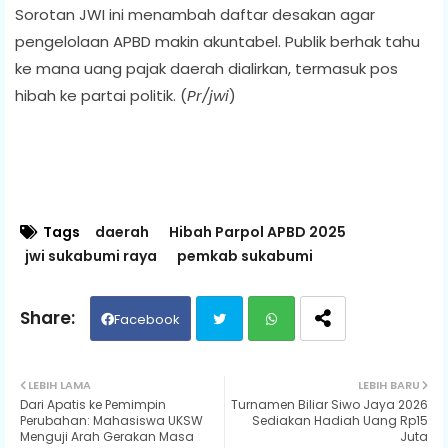
Sorotan JWI ini menambah daftar desakan agar
pengelolaan APBD makin akuntabel. Publik berhak tahu
ke mana uang pajak daerah dialirkan, termasuk pos
hibah ke partai politik. (
Pr/jwi
)
Tags
daerah
Hibah Parpol APBD 2025
jwi sukabumi raya
pemkab sukabumi
Facebook
Twit
Wh
LEBIH LAMA
LEBIH BARU
Dari Apatis ke Pemimpin
Turnamen Biliar Siwo Jaya 2026
ter
ats
Perubahan: Mahasiswa UKSW
Sediakan Hadiah Uang Rp15
Menguji Arah Gerakan Masa
Juta