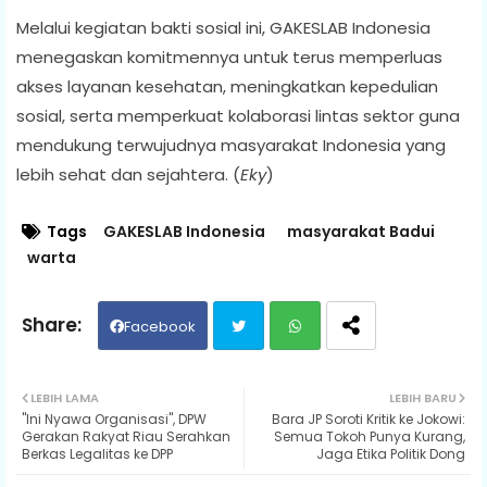
Melalui kegiatan bakti sosial ini, GAKESLAB Indonesia
menegaskan komitmennya untuk terus memperluas
akses layanan kesehatan, meningkatkan kepedulian
sosial, serta memperkuat kolaborasi lintas sektor guna
mendukung terwujudnya masyarakat Indonesia yang
lebih sehat dan sejahtera. (
Eky
)
Tags
GAKESLAB Indonesia
masyarakat Badui
warta
Facebook
Twit
Wh
LEBIH LAMA
LEBIH BARU
"Ini Nyawa Organisasi", DPW
Bara JP Soroti Kritik ke Jokowi:
ter
ats
Gerakan Rakyat Riau Serahkan
Semua Tokoh Punya Kurang,
Berkas Legalitas ke DPP
Jaga Etika Politik Dong
ap