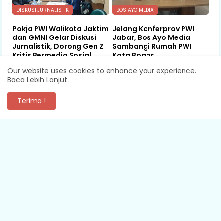
DISKUSI JURNALISTIK
BOS AYO MEDIA
Pokja PWI Walikota Jaktim
Jelang Konferprov PWI
dan GMNI Gelar Diskusi
Jabar, Bos Ayo Media
Jurnalistik, Dorong Gen Z
Sambangi Rumah PWI
Kritis Bermedia Sosial
Kota Bogor
Our website uses cookies to enhance your experience.
August 07, 2026
August 07, 2026
Baca Lebih Lanjut
Terima !
KOMENTAR
XEVA SHREDDER
Mantap