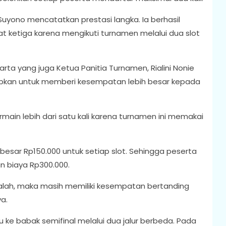
uyono mencatatkan prestasi langka. Ia berhasil
at ketiga karena mengikuti turnamen melalui dua slot
rta yang juga Ketua Panitia Turnamen, Rialini Nonie
erapkan untuk memberi kesempatan lebih besar kepada
main lebih dari satu kali karena turnamen ini memakai
besar Rp150.000 untuk setiap slot. Sehingga peserta
 biaya Rp300.000.
lah, maka masih memiliki kesempatan bertanding
a.
 ke babak semifinal melalui dua jalur berbeda. Pada