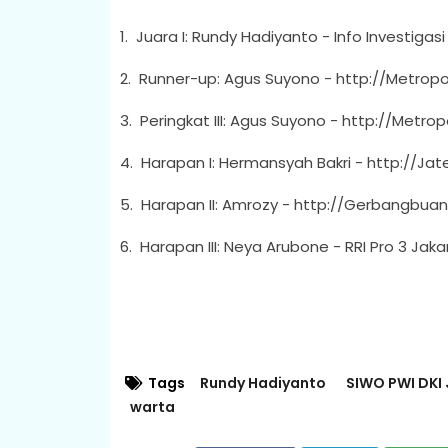
1. Juara I: Rundy Hadiyanto - Info Investigas
2. Runner-up: Agus Suyono - http://Metropo
3. Peringkat III: Agus Suyono - http://Metrop
4. Harapan I: Hermansyah Bakri - http://Ja
5. Harapan II: Amrozy - http://Gerbangbuan
6. Harapan III: Neya Arubone - RRI Pro 3 Jaka
Tags
Rundy Hadiyanto
SIWO PWI DKI
warta