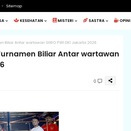
Sitemap
SA
KESEHATAN
MISTERI
SASTRA
OPINI
n Biliar Antar wartawan SIWO PWI DKI Jakarta 2026
Turnamen Biliar Antar wartawan
26
0