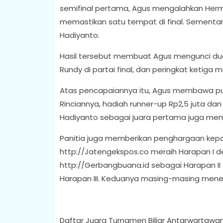
semifinal pertama, Agus mengalahkan Herma
memastikan satu tempat di final. Sementara
Hadiyanto.
Hasil tersebut membuat Agus mengunci dua p
Rundy di partai final, dan peringkat ketiga mel
Atas pencapaiannya itu, Agus membawa pula
Rinciannya, hadiah runner-up Rp2,5 juta dan
Hadiyanto sebagai juara pertama juga memp
Panitia juga memberikan penghargaan kepada
http://Jatengekspos.co meraih Harapan I de
http://Gerbangbuana.id sebagai Harapan II 
Harapan III. Keduanya masing-masing mener
Daftar Juara Turnamen Biliar Antarwartawan