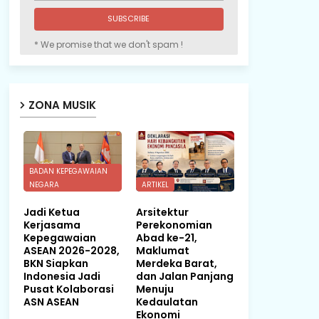
* We promise that we don't spam !
ZONA MUSIK
BADAN KEPEGAWAIAN
NEGARA
ARTIKEL
Jadi Ketua
Arsitektur
Kerjasama
Perekonomian
Kepegawaian
Abad ke-21,
ASEAN 2026-2028,
Maklumat
BKN Siapkan
Merdeka Barat,
Indonesia Jadi
dan Jalan Panjang
Pusat Kolaborasi
Menuju
ASN ASEAN
Kedaulatan
Ekonomi