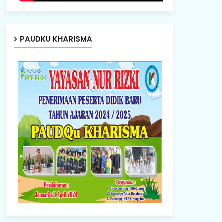
PAUDKU KHARISMA