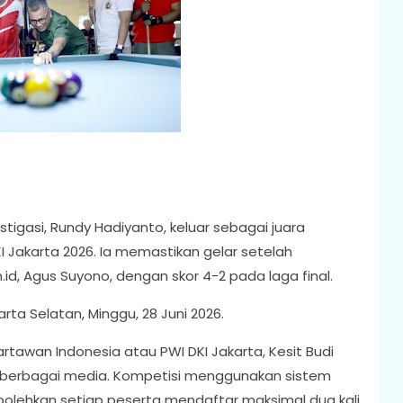
tigasi, Rundy Hadiyanto, keluar sebagai juara
 Jakarta 2026. Ia memastikan gelar setelah
d, Agus Suyono, dengan skor 4-2 pada laga final.
arta Selatan, Minggu, 28 Juni 2026.
tawan Indonesia atau PWI DKI Jakarta, Kesit Budi
i berbagai media. Kompetisi menggunakan sistem
lehkan setiap peserta mendaftar maksimal dua kali.