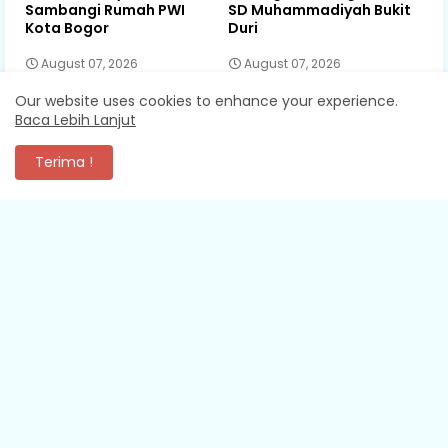
Sambangi Rumah PWI
SD Muhammadiyah Bukit
Kota Bogor
Duri
August 07, 2026
August 07, 2026
Our website uses cookies to enhance your experience.
Baca Lebih Lanjut
KOMENTAR
Terima !
XEVA SHREDDER
Mantap
Media online Pakuan Pos dengan sajian berita dan informasi
yang cepat, akurat, dan independen denga…