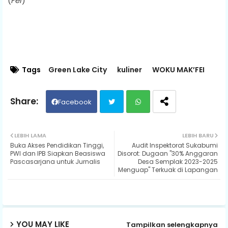
(
Fei
)
Tags
Green Lake City
kuliner
WOKU MAK’FEI
Facebook
Twit
Wh
LEBIH LAMA
LEBIH BARU
Buka Akses Pendidikan Tinggi,
Audit Inspektorat Sukabumi
ter
ats
PWI dan IPB Siapkan Beasiswa
Disorot: Dugaan "30% Anggaran
Pascasarjana untuk Jurnalis
Desa Semplak 2023-2025
Menguap" Terkuak di Lapangan
ap
p
YOU MAY LIKE
Tampilkan selengkapnya