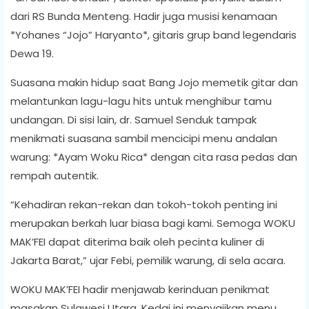
dari RS Bunda Menteng. Hadir juga musisi kenamaan
*Yohanes “Jojo” Haryanto*, gitaris grup band legendaris
Dewa 19.
Suasana makin hidup saat Bang Jojo memetik gitar dan
melantunkan lagu-lagu hits untuk menghibur tamu
undangan. Di sisi lain, dr. Samuel Senduk tampak
menikmati suasana sambil mencicipi menu andalan
warung: *Ayam Woku Rica* dengan cita rasa pedas dan
rempah autentik.
“Kehadiran rekan-rekan dan tokoh-tokoh penting ini
merupakan berkah luar biasa bagi kami. Semoga WOKU
MAK’FEI dapat diterima baik oleh pecinta kuliner di
Jakarta Barat,” ujar Febi, pemilik warung, di sela acara.
WOKU MAK’FEI hadir menjawab kerinduan penikmat
masakan Sulawesi Utara. Kedai ini menyajikan menu