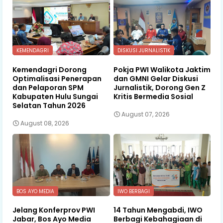
KEMENDAGRI
DISKUSI JURNALISTIK
Kemendagri Dorong
Pokja PWI Walikota Jaktim
Optimalisasi Penerapan
dan GMNI Gelar Diskusi
dan Pelaporan SPM
Jurnalistik, Dorong Gen Z
Kabupaten Hulu Sungai
Kritis Bermedia Sosial
Selatan Tahun 2026
August 07, 2026
August 08, 2026
BOS AYO MEDIA
IWO BERBAGI
Jelang Konferprov PWI
14 Tahun Mengabdi, IWO
Jabar, Bos Ayo Media
Berbagi Kebahagiaan di