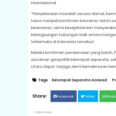
internasional.
“Penyelesaian masalah secara damai, berm
harus menjadi komitmen bersama. Hal ini s
keamanan, serta kesejahteraan masyarakat 
kelangsungan hubungan baik antara bangsa M
terkemuka di Indonesia tersebut.
Melalui komitmen perdamaian yang kokoh, P
ancaman geopolitik kelompok separatis, seh
Utara dapat terjaga demi kemakmuran ber
Tags
Kelompok Separatis Azawad
Pa
Facebook
Twitter
Whats
LEBIH LAMA