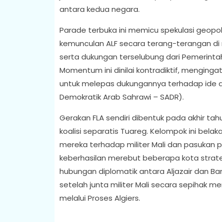
antara kedua negara.
Parade terbuka ini memicu spekulasi geopolit
kemunculan ALF secara terang-terangan di 
serta dukungan terselubung dari Pemerintah
Momentum ini dinilai kontradiktif, menginga
untuk melepas dukungannya terhadap ide 
Demokratik Arab Sahrawi – SADR).
Gerakan FLA sendiri dibentuk pada akhir 
koalisi separatis Tuareg. Kelompok ini bel
mereka terhadap militer Mali dan pasukan
keberhasilan merebut beberapa kota strategis 
hubungan diplomatik antara Aljazair dan Ba
setelah junta militer Mali secara sepihak m
melalui Proses Algiers.