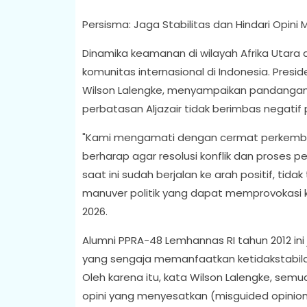
Persisma: Jaga Stabilitas dan Hindari Opini
Dinamika keamanan di wilayah Afrika Utara d
komunitas internasional di Indonesia. Pres
Wilson Lalengke, menyampaikan pandangan k
perbatasan Aljazair tidak berimbas negatif
"Kami mengamati dengan cermat perkembang
berharap agar resolusi konflik dan proses 
saat ini sudah berjalan ke arah positif, tid
manuver politik yang dapat memprovokasi kea
2026.
Alumni PPRA-48 Lemhannas RI tahun 2012 in
yang sengaja memanfaatkan ketidakstabilan
Oleh karena itu, kata Wilson Lalengke, sem
opini yang menyesatkan (misguided opinio