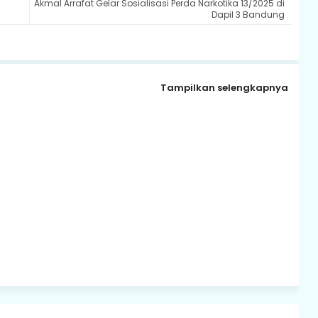
Akmal Arrafat Gelar Sosialisasi Perda Narkotika 13/2025 di
Dapil 3 Bandung
Tampilkan selengkapnya