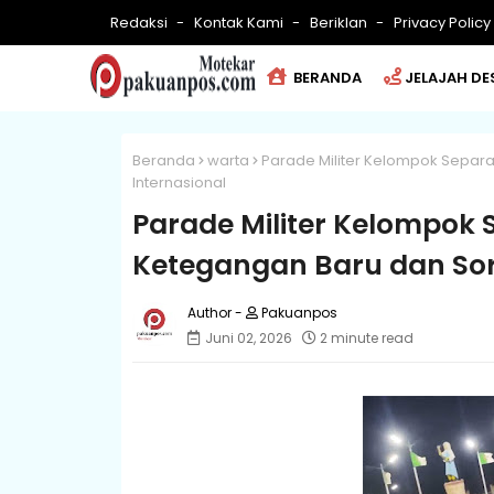
Redaksi
Kontak Kami
Beriklan
Privacy Policy
BERANDA
JELAJAH DE
Beranda
warta
Parade Militer Kelompok Separa
Internasional
Parade Militer Kelompok S
Ketegangan Baru dan Sor
Pakuanpos
Juni 02, 2026
2 minute read