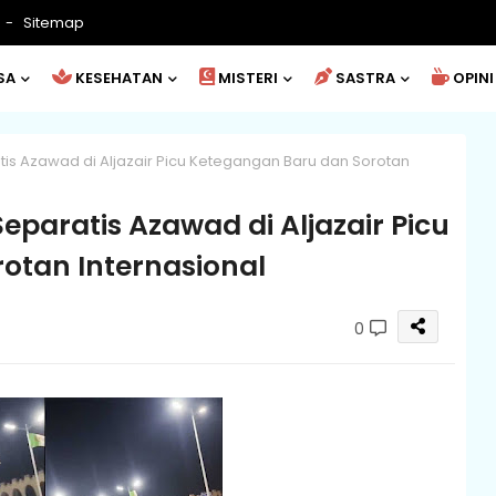
Sitemap
SA
KESEHATAN
MISTERI
SASTRA
OPINI
tis Azawad di Aljazair Picu Ketegangan Baru dan Sorotan
eparatis Azawad di Aljazair Picu
otan Internasional
0