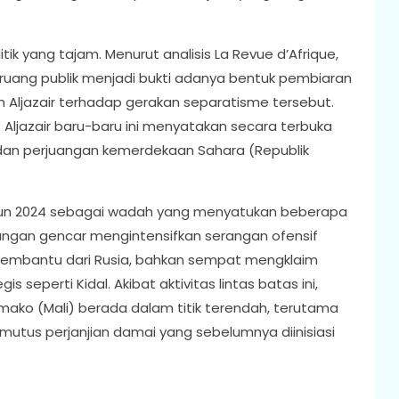
ik yang tajam. Menurut analisis La Revue d’Afrique,
ruang publik menjadi bukti adanya bentuk pembiaran
 Aljazair terhadap gerakan separatisme tersebut.
t Aljazair baru-baru ini menyatakan secara terbuka
dan perjuangan kemerdekaan Sahara (Republik
tahun 2024 sebagai wadah yang menyatukan beberapa
akangan gencar mengintensifkan serangan ofensif
 pembantu dari Rusia, bahkan sempat mengklaim
seperti Kidal. Akibat aktivitas lintas batas ini,
mako (Mali) berada dalam titik terendah, terutama
emutus perjanjian damai yang sebelumnya diinisiasi