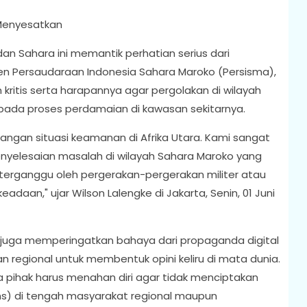
 Menyesatkan
an Sahara ini memantik perhatian serius dari
iden Persaudaraan Indonesia Sahara Maroko (Persisma),
ritis serta harapannya agar pergolakan di wilayah
 pada proses perdamaian di kawasan sekitarnya.
an situasi keamanan di Afrika Utara. Kami sangat
penyelesaian masalah di wilayah Sahara Maroko yang
ak terganggu oleh pergerakan-pergerakan militer atau
daan," ujar Wilson Lalengke di Jakarta, Senin, 01 Juni
i juga memperingatkan bahaya dari propaganda digital
 regional untuk membentuk opini keliru di mata dunia.
ua pihak harus menahan diri agar tidak menciptakan
ns) di tengah masyarakat regional maupun