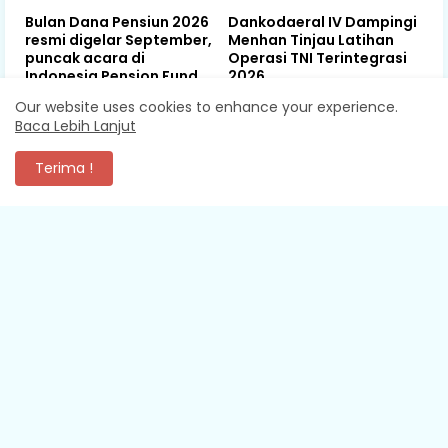
Bulan Dana Pensiun 2026
Dankodaeral IV Dampingi
resmi digelar September,
Menhan Tinjau Latihan
puncak acara di
Operasi TNI Terintegrasi
Indonesia Pension Fund
2026
Summit
Our website uses cookies to enhance your experience.
August 06, 2026
Baca Lebih Lanjut
August 06, 2026
Terima !
KOMENTAR
XEVA SHREDDER
Mantap