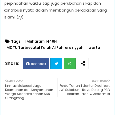
perpindahan waktu, tapi juga perubahan sikap dan
kontribusi nyata dalam membangun peradaban yang
islami. (
Aj
)
Tags
1 Muharam 1448H
MDTU Tarbiyyatul Falah Al Fahruroziyyah
warta
Facebook
Twit
Wh
LEBIH LAMA
LEBIH BARU
Linmas Makasari Jaga
Perda Tanah Telantar Disahkan,
ter
ats
Keamanan dan Kenyamanan
JWI Sukabumi Raya Dorong FGD
Warga Saat Perpisahan SDN
Libatkan Petani & Akademisi
Cirangkong
ap
p