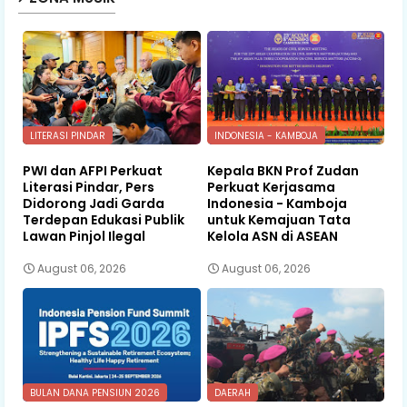
LITERASI PINDAR
INDONESIA - KAMBOJA
PWI dan AFPI Perkuat
Kepala BKN Prof Zudan
Literasi Pindar, Pers
Perkuat Kerjasama
Didorong Jadi Garda
Indonesia - Kamboja
Terdepan Edukasi Publik
untuk Kemajuan Tata
Lawan Pinjol Ilegal
Kelola ASN di ASEAN
August 06, 2026
August 06, 2026
BULAN DANA PENSIUN 2026
DAERAH