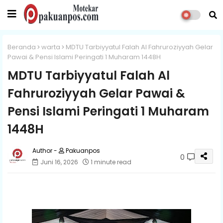
Beranda
warta
MDTU Tarbiyyatul Falah Al Fahruroziyyah Gelar
Pawai & Pensi Islami Peringati 1 Muharam 1448H
MDTU Tarbiyyatul Falah Al
Fahruroziyyah Gelar Pawai &
Pensi Islami Peringati 1 Muharam
1448H
Pakuanpos
0
Juni 16, 2026
1 minute read