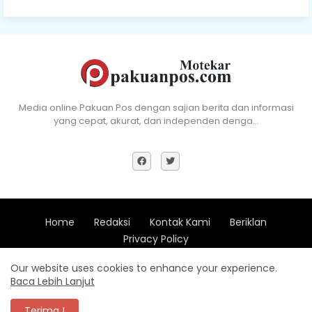
Media online Pakuan Pos dengan sajian berita dan informasi
yang cepat, akurat, dan independen denga…
Home
Redaksi
Kontak Kami
Beriklan
Privacy Policy
Copyright (c) 2018 - All Right Reserve Pakuan Pos -
Xevdesign
Our website uses cookies to enhance your experience.
Baca Lebih Lanjut
Design by -
Blogger Templates
| Distributed by
Pakuan Pos
Terima !