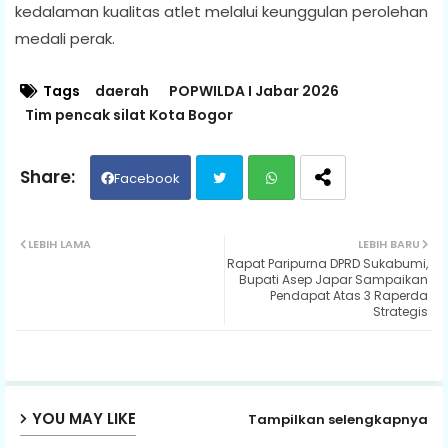
kedalaman kualitas atlet melalui keunggulan perolehan
medali perak.
Tags
daerah
POPWILDA I Jabar 2026
Tim pencak silat Kota Bogor
Facebook
Twit
Wh
LEBIH LAMA
LEBIH BARU
Rapat Paripurna DPRD Sukabumi,
ter
ats
Bupati Asep Japar Sampaikan
Pendapat Atas 3 Raperda
Strategis
ap
p
YOU MAY LIKE
Tampilkan selengkapnya