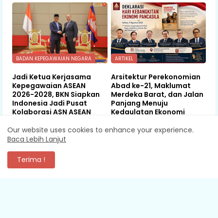
BADAN KEPEGAWAIAN NEGARA
ARTIKEL
Jadi Ketua Kerjasama
Arsitektur Perekonomian
Kepegawaian ASEAN
Abad ke-21, Maklumat
2026-2028, BKN Siapkan
Merdeka Barat, dan Jalan
Indonesia Jadi Pusat
Panjang Menuju
Kolaborasi ASN ASEAN
Kedaulatan Ekonomi
August 06, 2026
August 06, 2026
Our website uses cookies to enhance your experience.
Baca Lebih Lanjut
Terima !
KOMENTAR
XEVA SHREDDER
Mantap