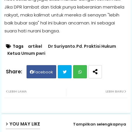
Jika DPR lambat dan tidak punya keberanian membela
rakyat, maka kalimat untuk mereka di senayan "lebih
baik bubar saja" hal ini bukan ancaman. Ini sebagai
suara hati nurani bangsa.
Tags
artikel
Dr Suriyanto.Pd. Praktisi Hukum
Ketua Umum pwri
Facebook
Twit
Wh
LEBIH LAMA
LEBIH BARU
ter
ats
ap
YOU MAY LIKE
Tampilkan selengkapnya
p