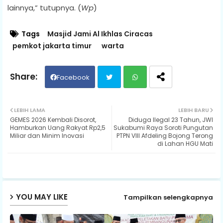
lainnya,” tutupnya. (
Wp
)
Tags
Masjid Jami Al Ikhlas Ciracas
pemkot jakarta timur
warta
Facebook
Twit
Wh
LEBIH LAMA
LEBIH BARU
GEMES 2026 Kembali Disorot,
Diduga Ilegal 23 Tahun, JWI
ter
ats
Hamburkan Uang Rakyat Rp2,5
Sukabumi Raya Soroti Pungutan
Miliar dan Minim Inovasi
PTPN VIII Afdeling Bojong Terong
di Lahan HGU Mati
ap
p
YOU MAY LIKE
Tampilkan selengkapnya