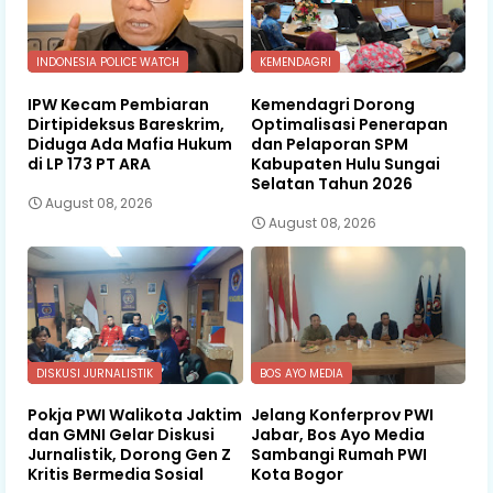
INDONESIA POLICE WATCH
KEMENDAGRI
IPW Kecam Pembiaran
Kemendagri Dorong
Dirtipideksus Bareskrim,
Optimalisasi Penerapan
Diduga Ada Mafia Hukum
dan Pelaporan SPM
di LP 173 PT ARA
Kabupaten Hulu Sungai
Selatan Tahun 2026
August 08, 2026
August 08, 2026
DISKUSI JURNALISTIK
BOS AYO MEDIA
Pokja PWI Walikota Jaktim
Jelang Konferprov PWI
dan GMNI Gelar Diskusi
Jabar, Bos Ayo Media
Jurnalistik, Dorong Gen Z
Sambangi Rumah PWI
Kritis Bermedia Sosial
Kota Bogor