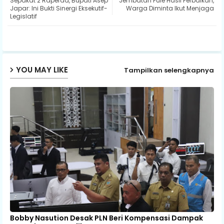
Sepakat 2 Raperda, Bupati Asep
Jembatan Pule Hasil Perbaikan,
Japar: Ini Bukti Sinergi Eksekutif-
Warga Diminta Ikut Menjaga
Legislatif
ap
p
YOU MAY LIKE
Tampilkan selengkapnya
Bobby Nasution Desak PLN Beri Kompensasi Dampak