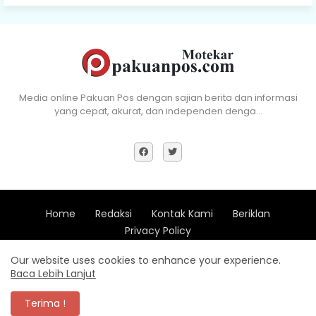
Media online Pakuan Pos dengan sajian berita dan informasi
yang cepat, akurat, dan independen denga…
Home
Redaksi
Kontak Kami
Beriklan
Privacy Policy
Copyright (c) 2018 - All Right Reserve Pakuan Pos -
Xevdesign
Our website uses cookies to enhance your experience.
Baca Lebih Lanjut
Design by -
Blogger Templates
| Distributed by
Pakuan Pos
Terima !