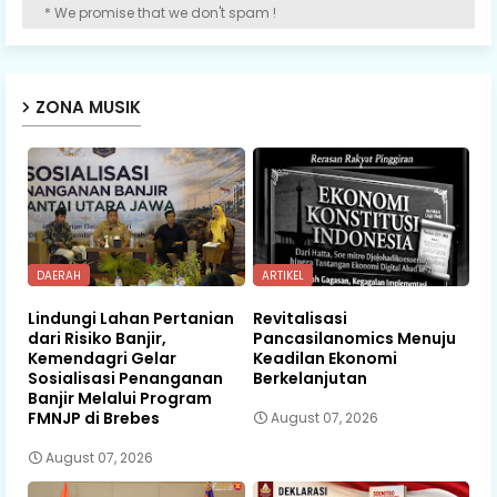
* We promise that we don't spam !
ZONA MUSIK
DAERAH
ARTIKEL
Lindungi Lahan Pertanian
Revitalisasi
dari Risiko Banjir,
Pancasilanomics Menuju
Kemendagri Gelar
Keadilan Ekonomi
Sosialisasi Penanganan
Berkelanjutan
Banjir Melalui Program
FMNJP di Brebes
August 07, 2026
August 07, 2026