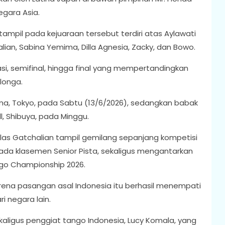
egara Asia.
ampil pada kejuaraan tersebut terdiri atas Aylawati
lian, Sabina Yemima, Dilla Agnesia, Zacky, dan Bowo.
asi, semifinal, hingga final yang mempertandingkan
ilonga.
yama, Tokyo, pada Sabtu (13/6/2026), sedangkan babak
ll, Shibuya, pada Minggu.
las Gatchalian tampil gemilang sepanjang kompetisi
pada klasemen Senior Pista, sekaligus mengantarkan
go Championship 2026.
rena pasangan asal Indonesia itu berhasil menempati
i negara lain.
ekaligus penggiat tango Indonesia, Lucy Komala, yang