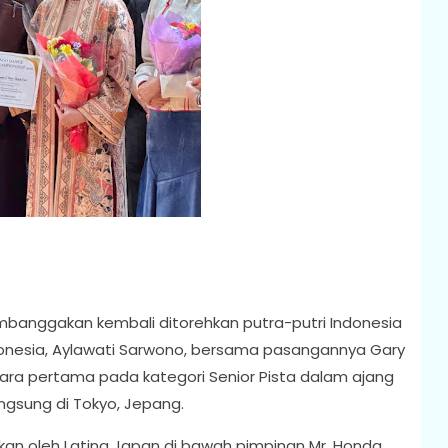
mbanggakan kembali ditorehkan putra-putri Indonesia
ndonesia, Aylawati Sarwono, bersama pasangannya Gary
 juara pertama pada kategori Senior Pista dalam ajang
gsung di Tokyo, Jepang.
kan oleh Latina Japan di bawah pimpinan Mr. Honda