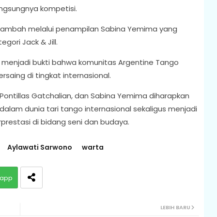
ngsungnya kompetisi.
bertambah melalui penampilan Sabina Yemima yang
ori Jack & Jill.
yo menjadi bukti bahwa komunitas Argentine Tango
aing di tingkat internasional.
y Pontillas Gatchalian, dan Sabina Yemima diharapkan
lam dunia tari tango internasional sekaligus menjadi
rprestasi di bidang seni dan budaya.
Aylawati Sarwono
warta
app
LEBIH BARU