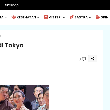
Sitemap
SA
KESEHATAN
MISTERI
SASTRA
OPINI
o
i Tokyo
0