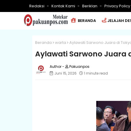
Redaksi
Kontak Kami
Beriklan
Privacy Policy
BERANDA
JELAJAH DE
Beranda
warta
Aylawati Sarwono Juara di Toky
Aylawati Sarwono Juara d
Pakuanpos
Juni 15, 2026
1 minute read