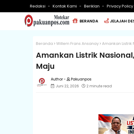
Redaksi
Kontak Kami
Beriklan
Privacy Policy
BERANDA
JELAJAH DE
Beranda
Willem Frans Ansanay
Amankan Listrik 
Amankan Listrik Nasional
Maju
Pakuanpos
Juni 22, 2026
2 minute read