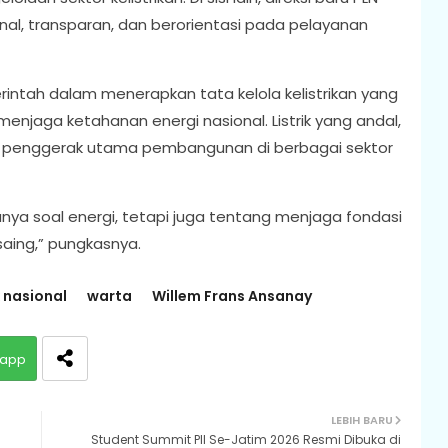
al, transparan, dan berorientasi pada pelayanan
tah dalam menerapkan tata kelola kelistrikan yang
enjaga ketahanan energi nasional. Listrik yang andal,
di penggerak utama pembangunan di berbagai sektor
anya soal energi, tetapi juga tentang menjaga fondasi
saing,” pungkasnya.
k nasional
warta
Willem Frans Ansanay
app
LEBIH BARU
Student Summit PII Se-Jatim 2026 Resmi Dibuka di