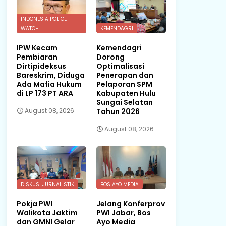
INDONESIA POLICE
WATCH
KEMENDAGRI
IPW Kecam
Kemendagri
Pembiaran
Dorong
Dirtipideksus
Optimalisasi
Bareskrim, Diduga
Penerapan dan
Ada Mafia Hukum
Pelaporan SPM
di LP 173 PT ARA
Kabupaten Hulu
Sungai Selatan
Tahun 2026
August 08, 2026
August 08, 2026
DISKUSI JURNALISTIK
BOS AYO MEDIA
Pokja PWI
Jelang Konferprov
Walikota Jaktim
PWI Jabar, Bos
dan GMNI Gelar
Ayo Media