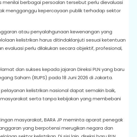
menilai berbagai persoalan tersebut perlu dievaluasi
dak mengganggu kepercayaan publik terhadap sektor
nggaran atau penyalahgunaan kewenangan yang
laan kelistrikan harus ditindaklanjuti sesuai ketentuan
valuasi perlu dilakukan secara objektif, profesional,
mat dan sukses kepada jajaran Direksi PLN yang baru
ang Saham (RUPS) pada 18 Juni 2026 di Jakarta.
pelayanan kelistrikan nasional dapat semakin baik,
 masyarakat serta tanpa kebijakan yang membebani
ingan masyarakat, BARA JP meminta aparat penegak
anggaran yang berpotensi merugikan negara dan
n sektor kelistrikan. Di sisi lain, direksi baru PLN