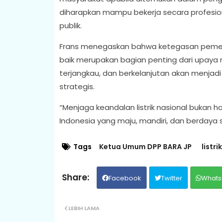
diharapkan mampu bekerja secara profesion
publik.
Frans menegaskan bahwa ketegasan pemerin
baik merupakan bagian penting dari upaya m
terjangkau, dan berkelanjutan akan menja
strategis.
“Menjaga keandalan listrik nasional bukan h
Indonesia yang maju, mandiri, dan berdaya 
Tags
Ketua Umum DPP BARA JP
listri
Facebook
Twitter
Whats
LEBIH LAMA