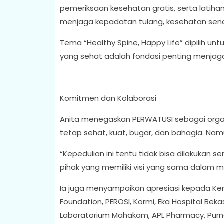
pemeriksaan kesehatan gratis, serta latihan 
menjaga kepadatan tulang, kesehatan sendi
Tema “Healthy Spine, Happy Life” dipilih u
yang sehat adalah fondasi penting menjaga k
Komitmen dan Kolaborasi
Anita menegaskan PERWATUSI sebagai organ
tetap sehat, kuat, bugar, dan bahagia. Namu
“Kepedulian ini tentu tidak bisa dilakukan s
pihak yang memiliki visi yang sama dalam me
Ia juga menyampaikan apresiasi kepada Kem
Foundation, PEROSI, Kormi, Eka Hospital Bekas
Laboratorium Mahakam, APL Pharmacy, Purn