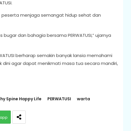
ATUSI.
h peserta menjaga semangat hidup sehat dan
rus bugar dan bahagia bersama PERWATUSI,” ujarnya
PERWATUSI berharap semakin banyak lansia memahami
 dini agar dapat menikmati masa tua secara mandiri,
hy Spine Happy Life
PERWATUSI
warta
app