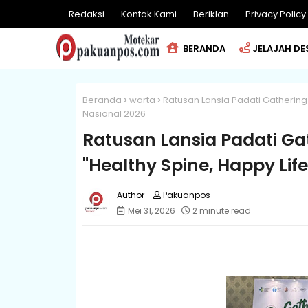
Redaksi
Kontak Kami
Beriklan
Privacy Policy
BERANDA
JELAJAH DE
Beranda
warta
Ratusan Lansia Padati Gathering
Nasional 2026
Ratusan Lansia Padati G
"Healthy Spine, Happy Life
Pakuanpos
Mei 31, 2026
2 minute read