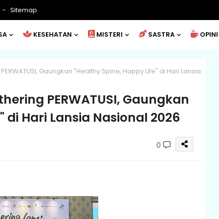
Sitemap
SA
KESEHATAN
MISTERI
SASTRA
OPINI
 PERWATUSI, Gaungkan "Healthy Spine, Happy Life" di Hari Lansia
athering PERWATUSI, Gaungkan
" di Hari Lansia Nasional 2026
0