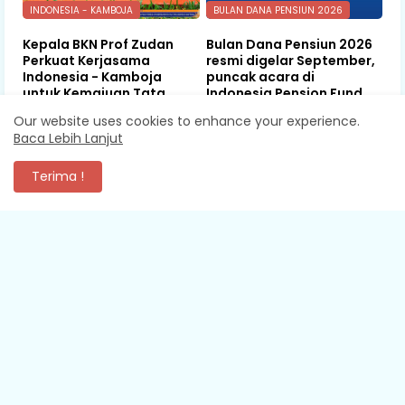
INDONESIA - KAMBOJA
BULAN DANA PENSIUN 2026
Kepala BKN Prof Zudan
Bulan Dana Pensiun 2026
Perkuat Kerjasama
resmi digelar September,
Indonesia - Kamboja
puncak acara di
untuk Kemajuan Tata
Indonesia Pension Fund
Kelola ASN di ASEAN
Summit
Our website uses cookies to enhance your experience.
Baca Lebih Lanjut
August 06, 2026
August 06, 2026
Terima !
KOMENTAR
XEVA SHREDDER
Mantap