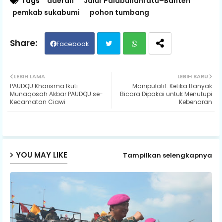
Tags
daerah
Jalur Palabuhanratu–Banten
pemkab sukabumi
pohon tumbang
Facebook
Twit
Wh
LEBIH LAMA
LEBIH BARU
PAUDQU Kharisma Ikuti
Manipulatif: Ketika Banyak
ter
ats
Munaqosah Akbar PAUDQU se-
Bicara Dipakai untuk Menutupi
Kecamatan Ciawi
Kebenaran
ap
p
YOU MAY LIKE
Tampilkan selengkapnya