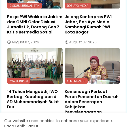
DISKUSI JURNALISTIK
BOS AYO MEDIA
Pokja PWI Walikota Jaktim
Jelang Konferprov PWI
dan GMNI Gelar Diskusi
Jabar, Bos Ayo Media
Jurnalistik, Dorong Gen Z
Sambangi Rumah PWI
Kritis Bermedia Sosial
Kota Bogor
August 07, 2026
August 07, 2026
IWO BERBAGI
KEMENDAGRI
14 Tahun Mengabdi, IWO
Kemendagri Perkuat
Berbagi Kebahagiaan di
Peran Pemerintah Daerah
SD Muhammadiyah Bukit
dalam Penerapan
Duri
Kebijakan
Penyelenggaraan
Transmigrasi
August 07, 2026
Our website uses cookies to enhance your experience.
Baca Lebih Lanjut