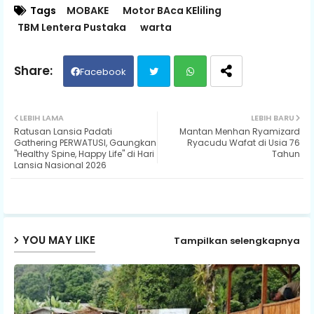
Tags
MOBAKE
Motor BAca KEliling
TBM Lentera Pustaka
warta
Facebook
Twit
Wh
LEBIH LAMA
LEBIH BARU
Ratusan Lansia Padati
Mantan Menhan Ryamizard
ter
ats
Gathering PERWATUSI, Gaungkan
Ryacudu Wafat di Usia 76
"Healthy Spine, Happy Life" di Hari
Tahun
Lansia Nasional 2026
ap
p
YOU MAY LIKE
Tampilkan selengkapnya