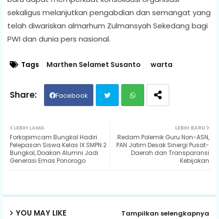
sekaligus melanjutkan pengabdian dan semangat yang
telah diwariskan almarhum Zulmansyah Sekedang bagi
PWI dan dunia pers nasional.
Tags
Marthen Selamet Susanto
warta
Facebook
Twit
Wh
LEBIH LAMA
LEBIH BARU
Forkopimcam Bungkal Hadiri
Redam Polemik Guru Non-ASN,
ter
ats
Pelepasan Siswa Kelas IX SMPN 2
PAN Jatim Desak Sinergi Pusat-
Bungkal, Doakan Alumni Jadi
Daerah dan Transparansi
Generasi Emas Ponorogo
Kebijakan
ap
p
YOU MAY LIKE
Tampilkan selengkapnya