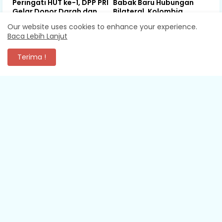
Peringati HUT ke-1, DPP PRI
Babak Baru Hubungan
Gelar Donor Darah dan
Bilateral, Kolombia
Cek Kesehatan Gratis,
Tegaskan Pengakuan
Our website uses cookies to enhance your experience.
UMKM Ikut Meriahkan
Atas Kedaulatan Maroko
Baca Lebih Lanjut
Perayaan
di Wilayah Sahara
August 10, 2026
August 10, 2026
Terima !
KOMENTAR
XEVA SHREDDER
Mantap