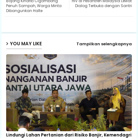
Bojong Kiharib Cigombong
HIV di Pesantren Malaysia Lewat
Penuh Sampah, Warga Minta
Dialog Terbuka dengan Santri
Dibangunkan Halte
ap
p
YOU MAY LIKE
Tampilkan selengkapnya
Lindungi Lahan Pertanian dari Risiko Banjir, Kemendagri