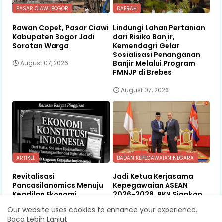
PASAR CIAWI BOGOR
DAERAH
Rawan Copet, Pasar Ciawi
Lindungi Lahan Pertanian
Kabupaten Bogor Jadi
dari Risiko Banjir,
Sorotan Warga
Kemendagri Gelar
Sosialisasi Penanganan
Banjir Melalui Program
August 07, 2026
FMNJP di Brebes
August 07, 2026
ARTIKEL
BADAN KEPEGAWAIAN NEGARA
Revitalisasi
Jadi Ketua Kerjasama
Pancasilanomics Menuju
Kepegawaian ASEAN
Keadilan Ekonomi
2026-2028, BKN Siapkan
Berkelanjutan
Indonesia Jadi Pusat
Our website uses cookies to enhance your experience.
Kolaborasi ASN ASEAN
Baca Lebih Lanjut
August 07, 2026