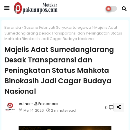
Beranda
Susane Febriyati Suryakartalegawa
Majelis Adat
Sumedanglarang Desak Transparansi dan Peningkatan Status
Mahkota Binokasih Jadi Cagar Budaya Nasional
Majelis Adat Sumedanglarang
Desak Transparansi dan
Peningkatan Status Mahkota
Binokasih Jadi Cagar Budaya
Nasional
Pakuanpos
0
Mei 14, 2026
2 minute read