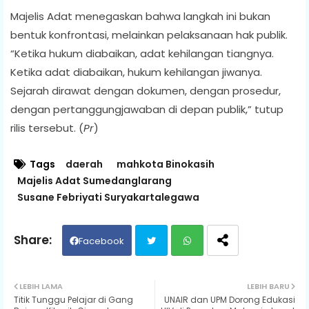
Majelis Adat menegaskan bahwa langkah ini bukan
bentuk konfrontasi, melainkan pelaksanaan hak publik.
“Ketika hukum diabaikan, adat kehilangan tiangnya.
Ketika adat diabaikan, hukum kehilangan jiwanya.
Sejarah dirawat dengan dokumen, dengan prosedur,
dengan pertanggungjawaban di depan publik,” tutup
rilis tersebut. (
Pr
)
Tags
daerah
mahkota Binokasih
Majelis Adat Sumedanglarang
Susane Febriyati Suryakartalegawa
Facebook
Twit
Wh
LEBIH LAMA
LEBIH BARU
Titik Tunggu Pelajar di Gang
UNAIR dan UPM Dorong Edukasi
ter
ats