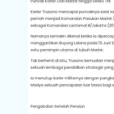
Puncak Karier: Dari Marinir hingga Sesko TNI
Karier Trusono mencapai puncaknya saat ia 
pernah menjadi Komandan Pasukan Marinir
sebagai Komandan Lantamal III/Jakarta (20
Namanya semakin dikenal ketika ia dipercay
menggantikan Buyung Lalana pada 15 Juni 2
satu pemimpin utama di tubuh Marinir.
Tak berhenti di situ, Trusono kemudian me
sebuah lembaga pendidikan strategis yan
Ia menutup karier militernya dengan pangk
Madya sebuah pencapaian luar biasa bagi s
Pengabdian Setelah Pensiun