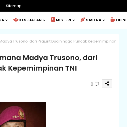
Sitemap
SA
KESEHATAN
MISTERI
SASTRA
OPINI
a Madya Trusono, dari Prajurit Dua hingga Puncak Kepemimpinan
ksamana Madya Trusono, dari
cak Kepemimpinan TNI
0