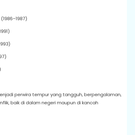
 (1986–1987)
1991)
1993)
97)
)
njadi perwira tempur yang tangguh, berpengalaman,
lik, baik di dalam negeri maupun di kancah