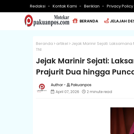
Redaksi
Kontak Kami
Beriklan
Privacy Policy
BERANDA
JELAJAH DE
Beranda
artikel
Jejak Marinir Sejati: Laksaman
TNI
Jejak Marinir Sejati: La
Prajurit Dua hingga Pun
Pakuanpos
April 07, 2026
2 minute read