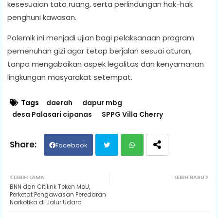
kesesuaian tata ruang, serta perlindungan hak-hak
penghuni kawasan.
Polemik ini menjadi ujian bagi pelaksanaan program
pemenuhan gizi agar tetap berjalan sesuai aturan,
tanpa mengabaikan aspek legalitas dan kenyamanan
lingkungan masyarakat setempat.
Tags
daerah
dapur mbg
desa Palasari cipanas
SPPG Villa Cherry
Facebook
Twit
Wh
LEBIH LAMA
LEBIH BARU
BNN dan Citilink Teken MoU,
ter
ats
Perketat Pengawasan Peredaran
Narkotika di Jalur Udara
ap