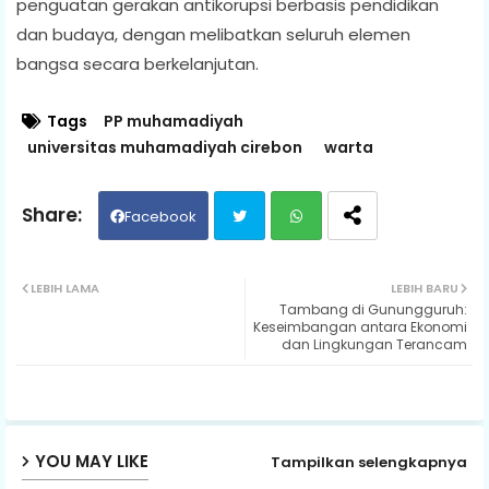
penguatan gerakan antikorupsi berbasis pendidikan
dan budaya, dengan melibatkan seluruh elemen
bangsa secara berkelanjutan.
Tags
PP muhamadiyah
universitas muhamadiyah cirebon
warta
Facebook
Twit
Wh
LEBIH LAMA
LEBIH BARU
Tambang di Gunungguruh:
ter
ats
Keseimbangan antara Ekonomi
dan Lingkungan Terancam
ap
p
YOU MAY LIKE
Tampilkan selengkapnya