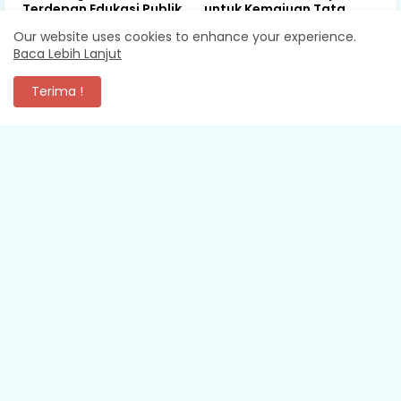
Terdepan Edukasi Publik
untuk Kemajuan Tata
Lawan Pinjol Ilegal
Kelola ASN di ASEAN
Our website uses cookies to enhance your experience.
Baca Lebih Lanjut
August 06, 2026
August 06, 2026
Terima !
KOMENTAR
XEVA SHREDDER
Mantap
Media online Pakuan Pos dengan sajian berita dan informasi
yang cepat, akurat, dan independen denga…