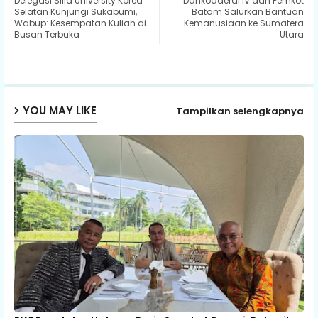
Delegasi Silla University Korea
Dankodaeral IV dan Pemkot
ter
ats
Selatan Kunjungi Sukabumi,
Batam Salurkan Bantuan
Wabup: Kesempatan Kuliah di
Kemanusiaan ke Sumatera
Busan Terbuka
Utara
ap
p
YOU MAY LIKE
Tampilkan selengkapnya