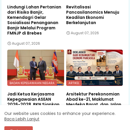
Lindungi Lahan Pertanian
Revitalisasi
dari Risiko Banjir,
Pancasilanomics Menuju
Kemendagri Gelar
Keadilan Ekonomi
Sosialisasi Penanganan
Berkelanjutan
Banjir Melalui Program
FMNJP di Brebes
August 07, 2026
August 07, 2026
BADAN KEPEGAWAIAN NEGARA
ARTIKEL
Jadi Ketua Kerjasama
Arsitektur Perekonomian
Kepegawaian ASEAN
Abad ke-21, Maklumat
2026-2028, BKN Siapkan
Merdeka Barat, dan Jalan
Indonesia Jadi Pusat
Panjang Menuju
Our website uses cookies to enhance your experience.
Kolaborasi ASN ASEAN
Kedaulatan Ekonomi
Baca Lebih Lanjut
August 06, 2026
August 06, 2026