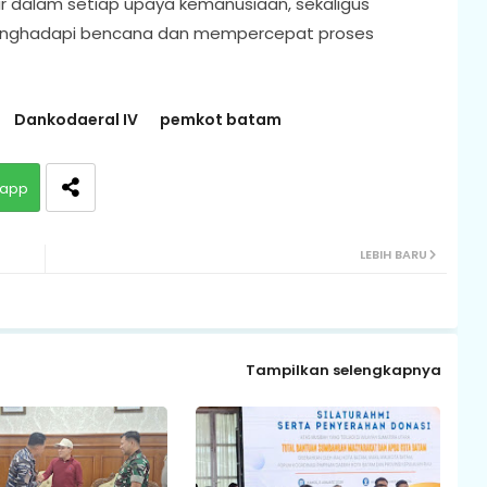
 dalam setiap upaya kemanusiaan, sekaligus
enghadapi bencana dan mempercepat proses
Dankodaeral IV
pemkot batam
app
LEBIH BARU
Tampilkan selengkapnya