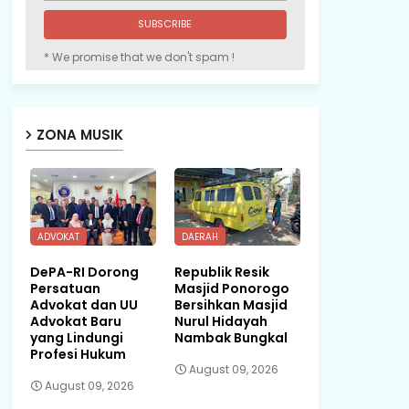
* We promise that we don't spam !
ZONA MUSIK
ADVOKAT
DAERAH
DePA-RI Dorong
Republik Resik
Persatuan
Masjid Ponorogo
Advokat dan UU
Bersihkan Masjid
Advokat Baru
Nurul Hidayah
yang Lindungi
Nambak Bungkal
Profesi Hukum
August 09, 2026
August 09, 2026