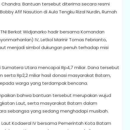
a Chandra. Bantuan tersebut diterima secara resmi
by Afif Nasution di Aula Tengku Rizal Nurdin, Rumah
TNI Berkat Widjanarko hadir bersama Komandan
yonmarhanlan) IV, Letkol Marinir Tomas Febrianto,
 Laut menjadi simbol dukungan penuh terhadap misi
si Sumatera Utara mencapai Rp4,7 miliar. Dana tersebut
am serta Rp2,2 miliar hasil donasi masyarakat Batam,
n kepada warga yang terdampak bencana.
paikan bahwa bantuan tersebut merupakan wujud
ngkatan Laut, serta masyarakat Batam dalam
ra sebangsa yang sedang menghadapi musibah.
an Laut Kodaeral IV bersama Pemerintah Kota Batam