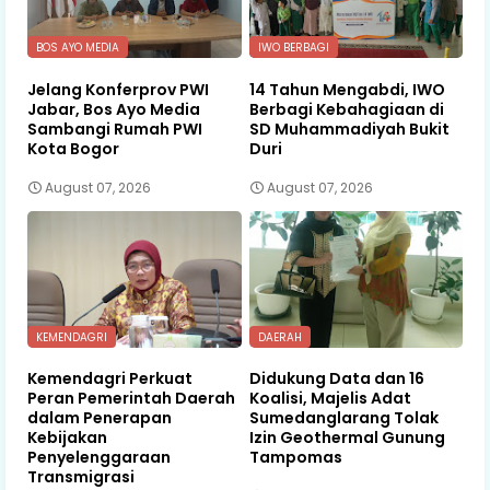
BOS AYO MEDIA
IWO BERBAGI
Jelang Konferprov PWI
14 Tahun Mengabdi, IWO
Jabar, Bos Ayo Media
Berbagi Kebahagiaan di
Sambangi Rumah PWI
SD Muhammadiyah Bukit
Kota Bogor
Duri
August 07, 2026
August 07, 2026
KEMENDAGRI
DAERAH
Kemendagri Perkuat
Didukung Data dan 16
Peran Pemerintah Daerah
Koalisi, Majelis Adat
dalam Penerapan
Sumedanglarang Tolak
Kebijakan
Izin Geothermal Gunung
Penyelenggaraan
Tampomas
Transmigrasi