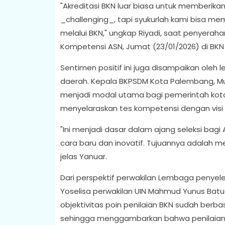
"Akreditasi BKN luar biasa untuk memberika
_challenging_, tapi syukurlah kami bisa m
melalui BKN," ungkap Riyadi, saat penyeraha
Kompetensi ASN, Jumat (23/01/2026) di BKN 
Sentimen positif ini juga disampaikan oleh
daerah. Kepala BKPSDM Kota Palembang, Mu
menjadi modal utama bagi pemerintah kota
menyelaraskan tes kompetensi dengan visi 
"Ini menjadi dasar dalam ajang seleksi ba
cara baru dan inovatif. Tujuannya adalah m
jelas Yanuar.
Dari perspektif perwakilan Lembaga penyele
Yoselisa perwakilan UIN Mahmud Yunus Batu
objektivitas poin penilaian BKN sudah berbasis
sehingga menggambarkan bahwa penilaian ak