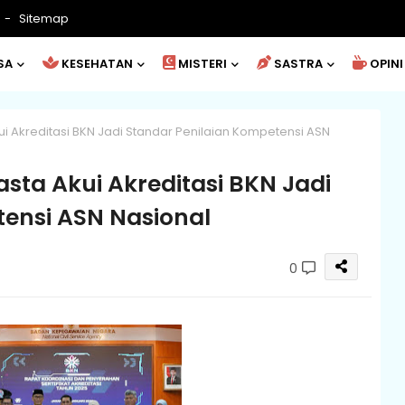
Sitemap
SA
KESEHATAN
MISTERI
SASTRA
OPINI
kui Akreditasi BKN Jadi Standar Penilaian Kompetensi ASN
asta Akui Akreditasi BKN Jadi
ensi ASN Nasional
0