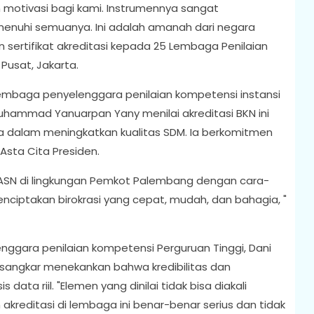
n motivasi bagi kami. Instrumennya sangat
emenuhi semuanya. Ini adalah amanah dari negara
n sertifikat akreditasi kepada 25 Lembaga Penilaian
Pusat, Jakarta.
 lembaga penyelenggara penilaian kompetensi instansi
hammad Yanuarpan Yany menilai akreditasi BKN ini
 dalam meningkatkan kualitas SDM. Ia berkomitmen
Asta Cita Presiden.
gi ASN di lingkungan Pemkot Palembang dengan cara-
enciptakan birokrasi yang cepat, mudah, dan bahagia, "
nggara penilaian kompetensi Perguruan Tinggi, Dani
sangkar menekankan bahwa kredibilitas dan
 data riil. "Elemen yang dinilai tidak bisa diakali
reditasi di lembaga ini benar-benar serius dan tidak