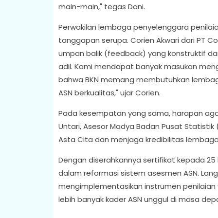
main-main," tegas Dani.
Perwakilan lembaga penyelenggara penilai
tanggapan serupa. Corien Akwari dari PT Cor
umpan balik (feedback) yang konstruktif dar
adil. Kami mendapat banyak masukan meng
bahwa BKN memang membutuhkan lembaga y
ASN berkualitas," ujar Corien.
Pada kesempatan yang sama, harapan agar ak
Untari, Asesor Madya Badan Pusat Statistik 
Asta Cita dan menjaga kredibilitas lembaga
Dengan diserahkannya sertifikat kepada 25
dalam reformasi sistem asesmen ASN. Langk
mengimplementasikan instrumen penilaian y
lebih banyak kader ASN unggul di masa dep