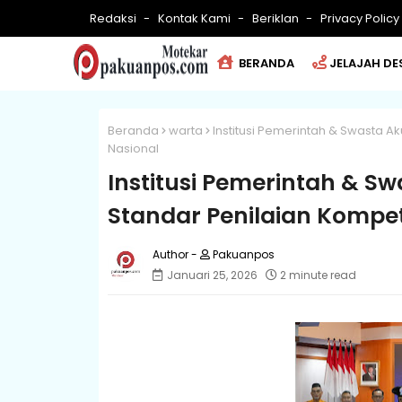
Redaksi
Kontak Kami
Beriklan
Privacy Policy
BERANDA
JELAJAH DE
Beranda
warta
Institusi Pemerintah & Swasta A
Nasional
Institusi Pemerintah & Sw
Standar Penilaian Kompet
Pakuanpos
Januari 25, 2026
2 minute read