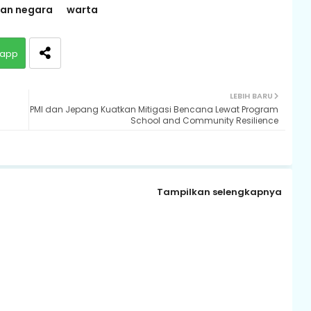
an negara
warta
app
LEBIH BARU
PMI dan Jepang Kuatkan Mitigasi Bencana Lewat Program
School and Community Resilience
Tampilkan selengkapnya