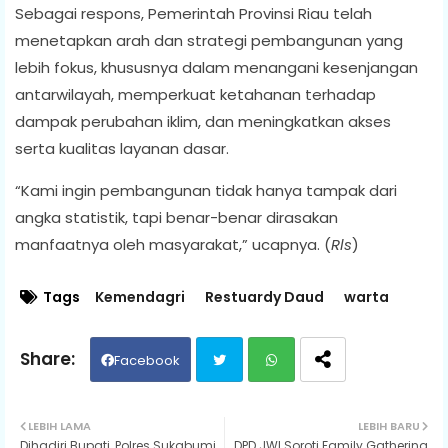
Sebagai respons, Pemerintah Provinsi Riau telah
menetapkan arah dan strategi pembangunan yang
lebih fokus, khususnya dalam menangani kesenjangan
antarwilayah, memperkuat ketahanan terhadap
dampak perubahan iklim, dan meningkatkan akses
serta kualitas layanan dasar.
“Kami ingin pembangunan tidak hanya tampak dari
angka statistik, tapi benar-benar dirasakan
manfaatnya oleh masyarakat,” ucapnya. (
Rls
)
Tags
Kemendagri
Restuardy Daud
warta
Facebook
Twit
Wh
LEBIH LAMA
LEBIH BARU
Dihadiri Bupati, Polres Sukabumi
DPD JWI Soroti Family Gathering