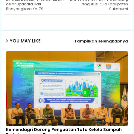
ter
ats
gelar Upacara Hari
Pengurus PGRI Kabupaten
Bhayangkara Ke-79
Sukabumi
ap
p
YOU MAY LIKE
Tampilkan selengkapnya
Kemendagri Dorong Penguatan Tata Kelola Sampah