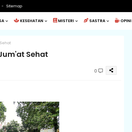
Sitemap
SA
KESEHATAN
MISTERI
SASTRA
OPINI
 Sehat
 Jum'at Sehat
0