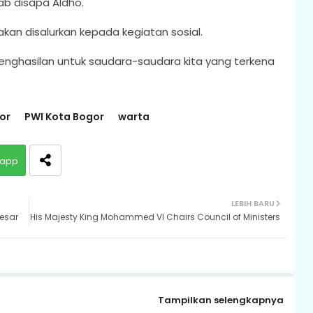
ab disapa Aldho.
akan disalurkan kepada kegiatan sosial.
 penghasilan untuk saudara-saudara kita yang terkena
or
PWI Kota Bogor
warta
app
LEBIH BARU
esar
His Majesty King Mohammed VI Chairs Council of Ministers
Tampilkan selengkapnya