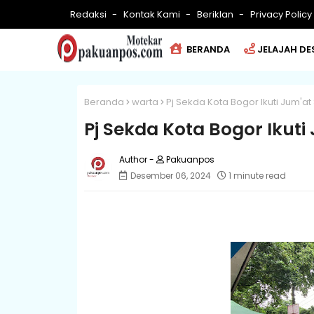
Redaksi
Kontak Kami
Beriklan
Privacy Policy
BERANDA
JELAJAH DE
Beranda
warta
Pj Sekda Kota Bogor Ikuti Jum'at
Pj Sekda Kota Bogor Ikuti
Pakuanpos
Desember 06, 2024
1 minute read