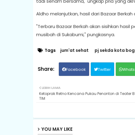
tadi senam bersama," ungkap pria yang akr
Aldho melanjutkan, hasil dari Bazaar Berkah 
"Terbaru Bazaar Berkah akan sisihkan hasil
musibah di Sukabumi," pungkasnya.
Tags
jum'at sehat
pj sekda kota bog
Facebook
Twitter
Whats
LEBIH LAMA
Ketoprak Retno Kencana Pukau Penonton di Teater B
TIM
YOU MAY LIKE