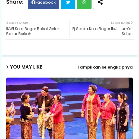
Facebook
Twit
Wh
LEBIH LAMA
LEBIH BARU
IKWI Kota Bogor Bakal Gelar
Pj Sekda Kota Bogor Ikuti Jum'at
ter
ats
Bazar Berkah
Sehat
ap
p
YOU MAY LIKE
Tampilkan selengkapnya