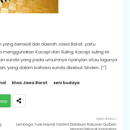
n yang berasal dari daerah Jawa Barat, yaitu
a menggunakan Kacapi dan Suling. Kacapi suling ini
yian sunda yang pada umumnya nyanyian atau lagunya
n, yang dalam bahasa sunda disebut Sinden. (*)
nal
khas Jawa Barat
seni budaya
app
LEBIH BARU
g
Lembaga Turki Hayrat Yardım Distribusi Ratusan Qurban
Hingga Pelosok Indonesia