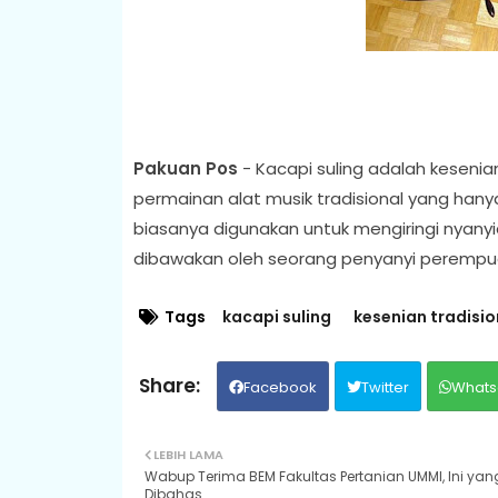
Pakuan Pos
- Kacapi suling adalah kesenia
permainan alat musik tradisional yang hany
biasanya digunakan untuk mengiringi nyan
dibawakan oleh seorang penyanyi perempua
Tags
kacapi suling
kesenian tradisio
Facebook
Twitter
Whats
LEBIH LAMA
Wabup Terima BEM Fakultas Pertanian UMMI, Ini yan
Dibahas