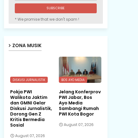
* We promise that we don't spam !
ZONA MUSIK
DISKUSI JURNALISTIK
BOS AYO MEDIA
Pokja PWI
Jelang Konferprov
Walikota Jaktim
PWI Jabar, Bos
dan GMNI Gelar
Ayo Media
Diskusi Jurnalistik,
Sambangi Rumah
Dorong Gen Z
PWI Kota Bogor
Kritis Bermedia
Sosial
August 07, 2026
August 07, 2026