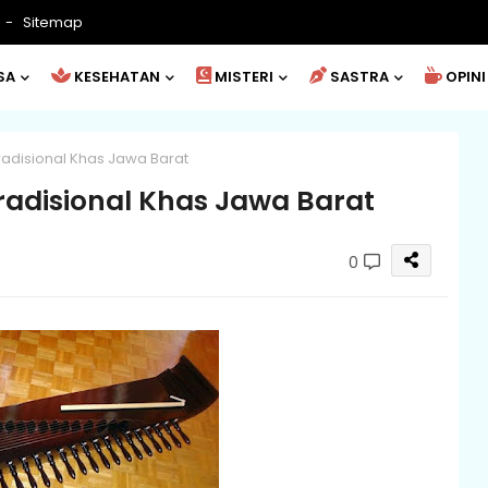
Sitemap
SA
KESEHATAN
MISTERI
SASTRA
OPINI
radisional Khas Jawa Barat
Tradisional Khas Jawa Barat
0