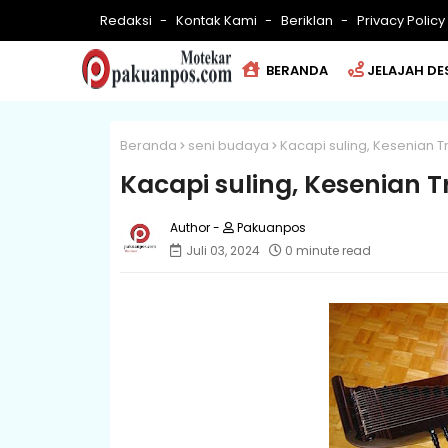
Redaksi
Kontak Kami
Beriklan
Privacy Policy
BERANDA
JELAJAH DE
Beranda
seni budaya
Kacapi suling, Kesenian T
Kacapi suling, Kesenian 
Pakuanpos
Juli 03, 2024
0 minute read