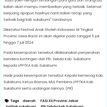
"saya yakin dengan bimbingan para guru dan orangtua,
kalian akan mampu memberikan yang terbaik. Selamat
berjuang apapun hasilnya nanti kalian tetap yang
terbaik bagi kab sukabumi" tandasnya.
Diketahui Festival Anak Sholeh Indonesia XII Tingkat
Provinsi Jawa Barat ini akan digelar pada tanggal 5 juli
hingga 7 juli 2024
Pada kesempatan tersebut dilaksanakan penyerahan
bendera kontingen dari Plh. Sekda Kab. Sukabumi
kepada LPPTKA Kab Sukabumi.
Hadir pada kesempatan tersebut Kepala kemenag Kab
Sukabumi, Ketua Baznas, MUI, Pembina LPPTKA Kab
Sukabumi serta undangan lainnya. (
PR
)
Tags
daerah
FASI XII Provinsi Jabar
kafilah sukabumi
Plh Sekda kab Sukabumi