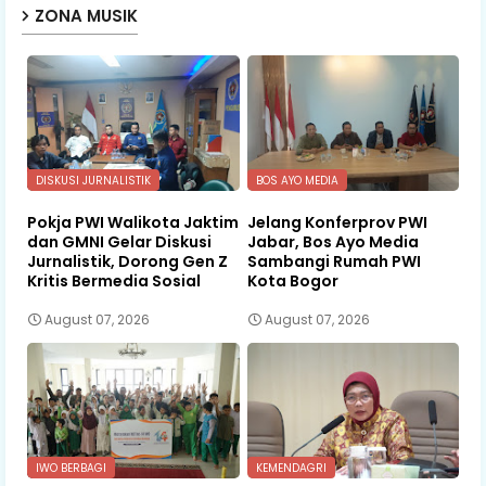
ZONA MUSIK
DISKUSI JURNALISTIK
BOS AYO MEDIA
Pokja PWI Walikota Jaktim
Jelang Konferprov PWI
dan GMNI Gelar Diskusi
Jabar, Bos Ayo Media
Jurnalistik, Dorong Gen Z
Sambangi Rumah PWI
Kritis Bermedia Sosial
Kota Bogor
August 07, 2026
August 07, 2026
IWO BERBAGI
KEMENDAGRI