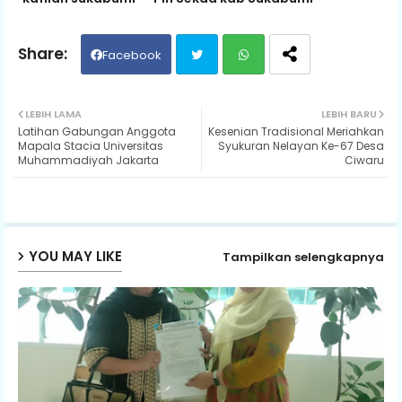
Facebook
Twit
Wh
LEBIH LAMA
LEBIH BARU
Latihan Gabungan Anggota
Kesenian Tradisional Meriahkan
ter
ats
Mapala Stacia Universitas
Syukuran Nelayan Ke-67 Desa
Muhammadiyah Jakarta
Ciwaru
ap
p
YOU MAY LIKE
Tampilkan selengkapnya