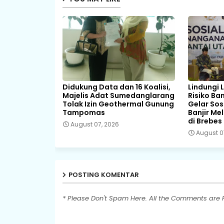
Didukung Data dan 16 Koalisi,
Lindungi 
Majelis Adat Sumedanglarang
Risiko Ba
Tolak Izin Geothermal Gunung
Gelar Sos
Tampomas
Banjir Me
di Brebes
August 07, 2026
August 0
POSTING KOMENTAR
* Please Don't Spam Here. All the Comments are