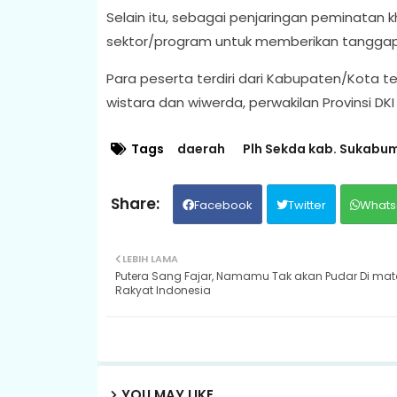
Selain itu, sebagai penjaringan peminatan k
sektor/program untuk memberikan tanggap
Para peserta terdiri dari Kabupaten/Kota t
wistara dan wiwerda, perwakilan Provinsi DKI
Tags
daerah
Plh Sekda kab. Sukabum
Facebook
Twitter
Whats
LEBIH LAMA
Putera Sang Fajar, Namamu Tak akan Pudar Di mat
Rakyat Indonesia
YOU MAY LIKE