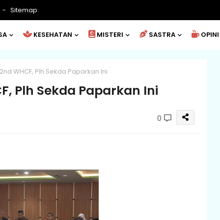
Sitemap
SA
KESEHATAN
MISTERI
SASTRA
OPINI
2nd WHCF, Plh Sekda Paparkan Ini
, Plh Sekda Paparkan Ini
0