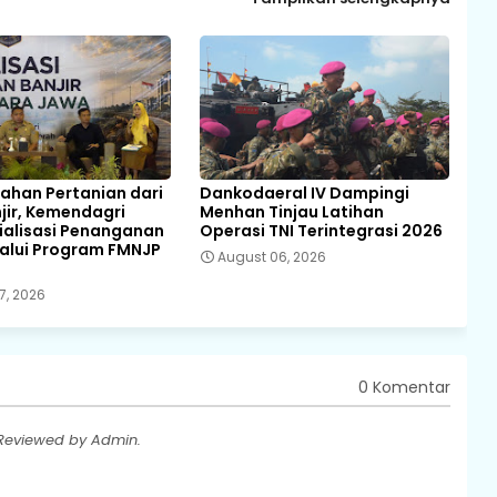
Lahan Pertanian dari
Dankodaeral IV Dampingi
njir, Kemendagri
Menhan Tinjau Latihan
ialisasi Penanganan
Operasi TNI Terintegrasi 2026
lalui Program FMNJP
August 06, 2026
7, 2026
0 Komentar
 Reviewed by Admin.