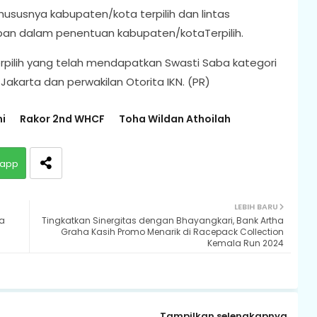
hususnya kabupaten/kota terpilih dan lintas
an dalam penentuan kabupaten/kotaTerpilih.
erpilih yang telah mendapatkan Swasti Saba kategori
 Jakarta dan perwakilan Otorita IKN. (PR)
i
Rakor 2nd WHCF
Toha Wildan Athoilah
app
LEBIH BARU
a
Tingkatkan Sinergitas dengan Bhayangkari, Bank Artha
Graha Kasih Promo Menarik di Racepack Collection
Kemala Run 2024
Tampilkan selengkapnya