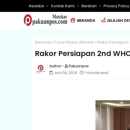
Redaksi
Kontak Kami
Beriklan
Privacy Policy
BERANDA
JELAJAH DE
Beranda
Toha Wildan Athoilah
Rakor Persiapan 
Rakor Persiapan 2nd WHCF
Pakuanpos
Juni 06, 2024
1 minute read