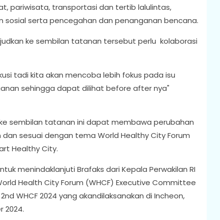
 pariwisata, transportasi dan tertib lalulintas,
gan sosial serta pencegahan dan penanganan bencana.
judkan ke sembilan tatanan tersebut perlu kolaborasi
iskusi tadi kita akan mencoba lebih fokus pada isu
anan sehingga dapat dilihat before after nya"
 ke sembilan tatanan ini dapat membawa perubahan
n dan sesuai dengan tema World Healthy City Forum
rt Healthy City.
untuk menindaklanjuti Brafaks dari Kepala Perwakilan RI
 World Health City Forum (WHCF) Executive Committee
2nd WHCF 2024 yang akandilaksanakan di Incheon,
r 2024.