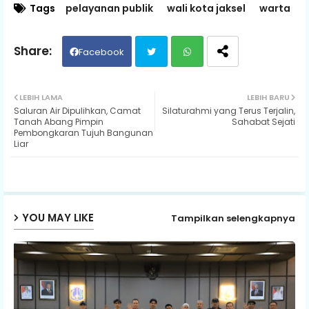
Tags
pelayanan publik
wali kota jaksel
warta
Facebook
Twit
Wh
LEBIH LAMA
LEBIH BARU
Saluran Air Dipulihkan, Camat
Silaturahmi yang Terus Terjalin,
ter
ats
Tanah Abang Pimpin
Sahabat Sejati
Pembongkaran Tujuh Bangunan
Liar
ap
p
YOU MAY LIKE
Tampilkan selengkapnya