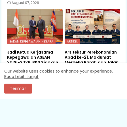
August 07, 2026
BADAN KEPEGAWAIAN NEGARA
ARTIKEL
Jadi Ketua Kerjasama
Arsitektur Perekonomian
Kepegawaian ASEAN
Abad ke-21, Maklumat
2026-2028, BKN Siapkan
Merdeka Barat, dan Jalan
Indonesia Jadi Pusat
Panjang Menuju
Our website uses cookies to enhance your experience.
Kolaborasi ASN ASEAN
Kedaulatan Ekonomi
Baca Lebih Lanjut
August 06, 2026
August 06, 2026
Terima !
KOMENTAR
XEVA SHREDDER
Mantap