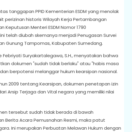
s atas tanggapan PPID Kementerian ESDM yang menolak
t perizinan historis Wilayah Kerja Pertambangan
n Keputusan Menteri ESDM Nomor 1790
kini telah diubah skemanya menjadi Penugasan Survei
wasan Gunung Tampomas, Kabupaten Sumedang.
 Febriyati Suryakartalegawa, S.H., menyatakan bahwa
tkan dokumen "sudah tidak berlaku" atau "habis masa
dan berpotensi melanggar hukum kearsipan nasional.
un 2009 tentang Kearsipan, dokumen penetapan izin
ri Arsip Terjaga dan Vital negara yang memiliki nilai
men tersebut sudah tidak berada di bawah
n Berita Acara Pemusnahan Resmi, maka patut
egara. Ini merupakan Perbuatan Melawan Hukum dengan