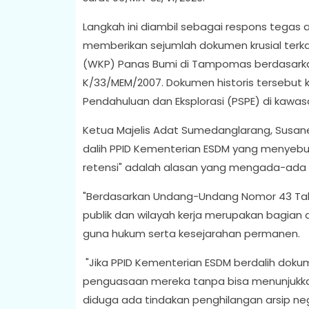
Langkah ini diambil sebagai respons tega
memberikan sejumlah dokumen krusial terkai
(WKP) Panas Bumi di Tampomas berdasarka
K/33/MEM/2007. Dokumen historis tersebut 
Pendahuluan dan Eksplorasi (PSPE) di ka
Ketua Majelis Adat Sumedanglarang, Susane
dalih PPID Kementerian ESDM yang menyebu
retensi" adalah alasan yang mengada-ada 
"Berdasarkan Undang-Undang Nomor 43 Tah
publik dan wilayah kerja merupakan bagian da
guna hukum serta kesejarahan permanen.
"Jika PPID Kementerian ESDM berdalih doku
penguasaan mereka tanpa bisa menunjukka
diduga ada tindakan penghilangan arsip n