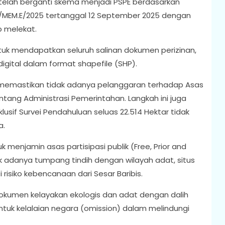
telah berganti skema menjadi PSPE berdasarkan
/MEM.E/2025 tertanggal 12 September 2025 dengan
p melekat.
uk mendapatkan seluruh salinan dokumen perizinan,
igital dalam format shapefile (SHP).
 memastikan tidak adanya pelanggaran terhadap Asas
tang Administrasi Pemerintahan. Langkah ini juga
lusif Survei Pendahuluan seluas 22.514 Hektar tidak
a.
k menjamin asas partisipasi publik (Free, Prior and
k adanya tumpang tindih dengan wilayah adat, situs
risiko kebencanaan dari Sesar Baribis.
umen kelayakan ekologis dan adat dengan dalih
uk kelalaian negara (omission) dalam melindungi