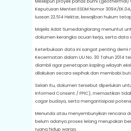
Meskipun proyek panas bumi (geothermal) 
Keputusan Menteri ESDM Nomor 309.K/EK.04
luasan 22.514 Hektar, kewajiban hukum teta
Majelis Adat Sumedanglarang menuntut unt
dokumen kerangka acuan kerja, serta data d
Keterbukaan data ini sangat penting demi
Kecermatan dalam UU No. 30 Tahun 2014 ten
diambil agar penetapan kapling wilayah eksk
dilakukan secara sepihak dan membabi but
Selain itu, dokumen tersebut diperlukan untu
Informed Consent / FPIC), memastikan tida
cagar budaya, serta mengantisipasi potensi 
Menunda atau menyembunyikan rencana dok
belum adanya proses lelang merupakan bent
ruang hidup warga.