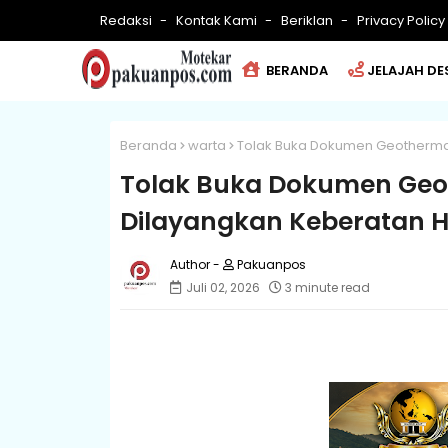
Redaksi
Kontak Kami
Beriklan
Privacy Policy
BERANDA
JELAJAH DE
Beranda
warta
Tolak Buka Dokumen Geotherma
Tolak Buka Dokumen Geo
Dilayangkan Keberatan
Pakuanpos
Juli 02, 2026
3 minute read