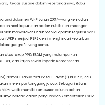
njara," tegas Susane dalam keterangannya, Rabu
nsparansi dokumen WKP tahun 2007—yang kemudian
alah hasil keputusan Badan Publik. Pertimbangan
ui oleh masyarakat untuk menilai apakah regulasi baru
ari WKP menjadi PSPE demi menghindari kewajiban
 lokasi geografis yang sama.
an atas sikap PPID ESDM yang melemparkan
UPL, dan kajian teknis kepada Kementerian
i) Nomor 1 Tahun 2021 Pasal 10 ayat (1) huruf c, PPID
 bukan melempar tanggung jawab. Sebagai instansi
n ESDM wajib memiliki tembusan seluruh bahan
harusnya berada dalam penguasaan Kementerian ESDM.