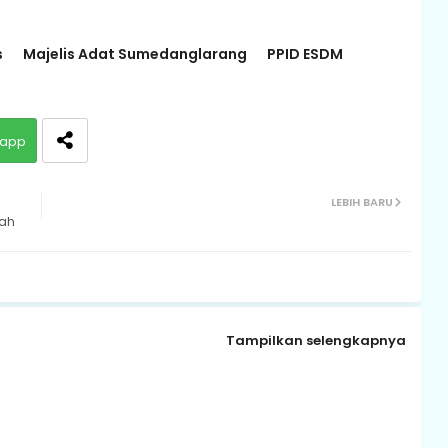
s
Majelis Adat Sumedanglarang
PPID ESDM
app
LEBIH BARU
bah
Tampilkan selengkapnya