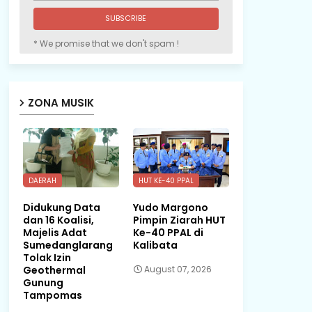
* We promise that we don't spam !
ZONA MUSIK
DAERAH
HUT KE-40 PPAL
Didukung Data
Yudo Margono
dan 16 Koalisi,
Pimpin Ziarah HUT
Majelis Adat
Ke-40 PPAL di
Sumedanglarang
Kalibata
Tolak Izin
Geothermal
August 07, 2026
Gunung
Tampomas