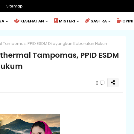
Sitemap
SA
KESEHATAN
MISTERI
SASTRA
OPINI
l Tampomas, PPID ESDM Dilayangkan Keberatan Hukum
thermal Tampomas, PPID ESDM
 Hukum
0