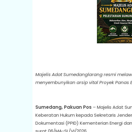
Majelis Adat Sumedanglarang resmi mela
menyembunyikan arsip vital Proyek Panas 
Sumedang, Pakuan Pos
– Majelis Adat S
Keberatan Hukum kepada Sekretaris Jendera
Dokumentasi (PPID) Kementerian Energi da
surat 06/MA-SL/VI/2026.