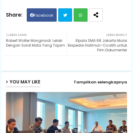
Facebook
Twit
Wh
LEBIH LAMA
LEBIH BARU
Robert Wolter Monginsidi: Lelaki
Elpala SMA 68 Jakarta Mulai
ter
ats
Dengan Sorot Mata Yang Tajam
Ekspedisi Halimun-Cicatih untuk
Film Dokumenter
ap
p
YOU MAY LIKE
Tampilkan selengkapnya