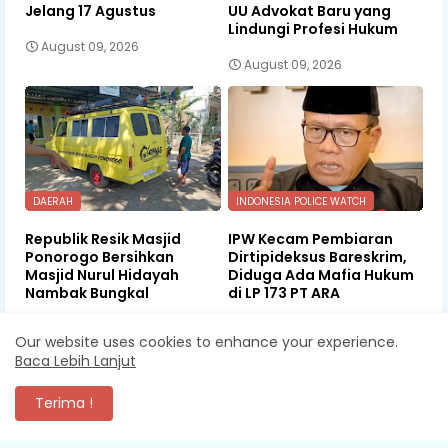
Jelang 17 Agustus
UU Advokat Baru yang
Lindungi Profesi Hukum
August 09, 2026
August 09, 2026
DAERAH
INDONESIA POLICE WATCH
Republik Resik Masjid
IPW Kecam Pembiaran
Ponorogo Bersihkan
Dirtipideksus Bareskrim,
Masjid Nurul Hidayah
Diduga Ada Mafia Hukum
Nambak Bungkal
di LP 173 PT ARA
August 09, 2026
August 08, 2026
Our website uses cookies to enhance your experience.
Baca Lebih Lanjut
Terima !
KOMENTAR