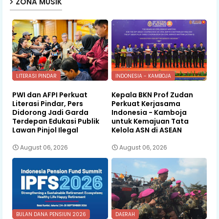
ZONA MUSIK
LITERASI PINDAR
INDONESIA - KAMBOJA
PWI dan AFPI Perkuat
Kepala BKN Prof Zudan
Literasi Pindar, Pers
Perkuat Kerjasama
Didorong Jadi Garda
Indonesia - Kamboja
Terdepan Edukasi Publik
untuk Kemajuan Tata
Lawan Pinjol Ilegal
Kelola ASN di ASEAN
August 06, 2026
August 06, 2026
BULAN DANA PENSIUN 2026
DAERAH