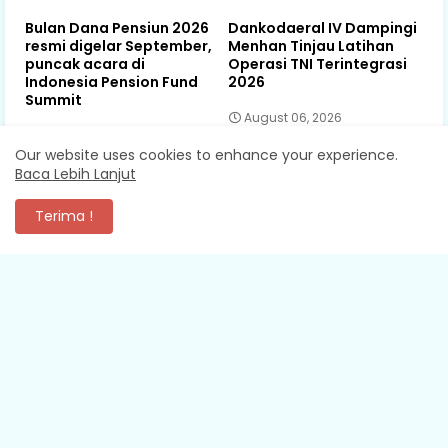
Bulan Dana Pensiun 2026
Dankodaeral IV Dampingi
resmi digelar September,
Menhan Tinjau Latihan
puncak acara di
Operasi TNI Terintegrasi
Indonesia Pension Fund
2026
Summit
August 06, 2026
August 06, 2026
Our website uses cookies to enhance your experience.
Baca Lebih Lanjut
Terima !
KOMENTAR
XEVA SHREDDER
Mantap