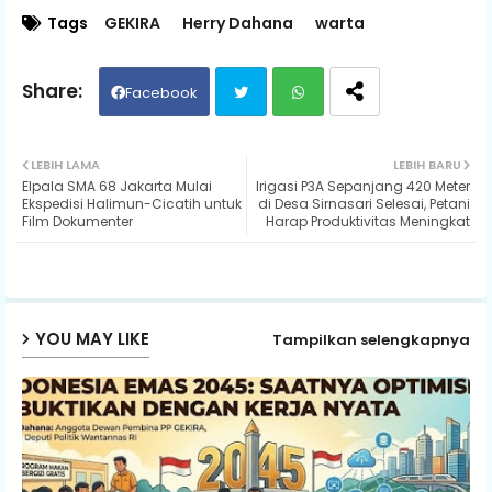
Tags
GEKIRA
Herry Dahana
warta
Facebook
Twit
Wh
LEBIH LAMA
LEBIH BARU
Elpala SMA 68 Jakarta Mulai
Irigasi P3A Sepanjang 420 Meter
ter
ats
Ekspedisi Halimun-Cicatih untuk
di Desa Sirnasari Selesai, Petani
Film Dokumenter
Harap Produktivitas Meningkat
ap
p
YOU MAY LIKE
Tampilkan selengkapnya