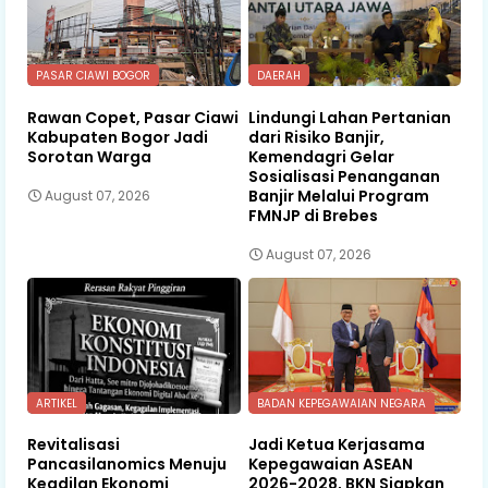
PASAR CIAWI BOGOR
DAERAH
Rawan Copet, Pasar Ciawi
Lindungi Lahan Pertanian
Kabupaten Bogor Jadi
dari Risiko Banjir,
Sorotan Warga
Kemendagri Gelar
Sosialisasi Penanganan
Banjir Melalui Program
August 07, 2026
FMNJP di Brebes
August 07, 2026
ARTIKEL
BADAN KEPEGAWAIAN NEGARA
Revitalisasi
Jadi Ketua Kerjasama
Pancasilanomics Menuju
Kepegawaian ASEAN
Keadilan Ekonomi
2026-2028, BKN Siapkan