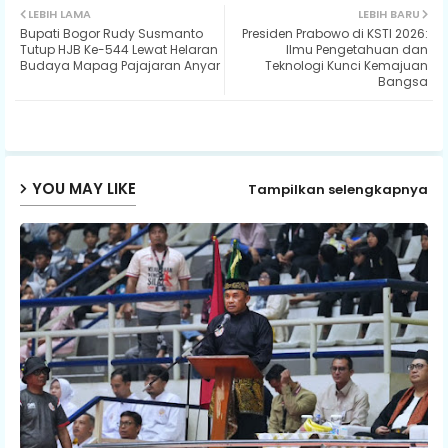
LEBIH LAMA
LEBIH BARU
Bupati Bogor Rudy Susmanto
Presiden Prabowo di KSTI 2026:
ter
ats
Tutup HJB Ke-544 Lewat Helaran
Ilmu Pengetahuan dan
Budaya Mapag Pajajaran Anyar
Teknologi Kunci Kemajuan
Bangsa
ap
p
YOU MAY LIKE
Tampilkan selengkapnya