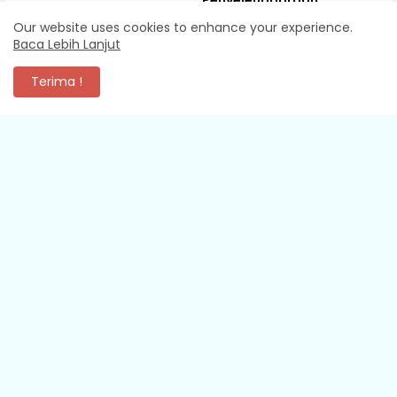
Penyelenggaraan
Transmigrasi
August 07, 2026
Our website uses cookies to enhance your experience.
Baca Lebih Lanjut
August 07, 2026
Terima !
KOMENTAR
XEVA SHREDDER
Mantap
Media online Pakuan Pos dengan sajian berita dan informasi
yang cepat, akurat, dan independen denga…