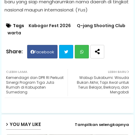
baru yang siap mengharumkan nama daerah di tingkat
nasional maupun internasional. (
Yus
)
Tags
Kabogor Fest 2026
Q-jang Shooting Club
warta
Facebook
Twit
Wh
LEBIH LAMA
LEBIH BARU
Kemendagri dan DPR RI Perkuat
Wabup Sukabumi: Wisuda
ter
ats
Sinergi Program Tiga Juta
Bukan Akhir, Tapi Awal untuk
Rumah di Kabupaten
Terus Belajar, Berkarya, dan
Sumedang
Mengabdi
ap
p
YOU MAY LIKE
Tampilkan selengkapnya