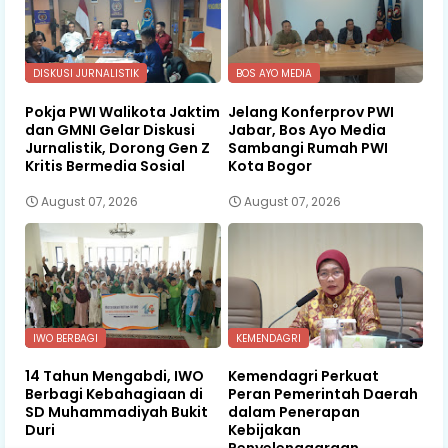
DISKUSI JURNALISTIK
BOS AYO MEDIA
Pokja PWI Walikota Jaktim
Jelang Konferprov PWI
dan GMNI Gelar Diskusi
Jabar, Bos Ayo Media
Jurnalistik, Dorong Gen Z
Sambangi Rumah PWI
Kritis Bermedia Sosial
Kota Bogor
August 07, 2026
August 07, 2026
IWO BERBAGI
KEMENDAGRI
14 Tahun Mengabdi, IWO
Kemendagri Perkuat
Berbagi Kebahagiaan di
Peran Pemerintah Daerah
SD Muhammadiyah Bukit
dalam Penerapan
Duri
Kebijakan