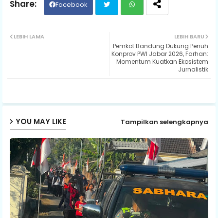
Facebook
Twit
Wh
LEBIH LAMA
LEBIH BARU
Pemkot Bandung Dukung Penuh
ter
ats
Konprov PWI Jabar 2026, Farhan:
Momentum Kuatkan Ekosistem
Jurnalistik
ap
p
YOU MAY LIKE
Tampilkan selengkapnya