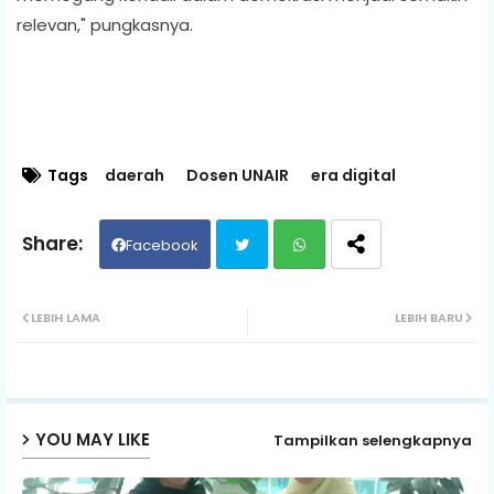
relevan," pungkasnya.
Tags
daerah
Dosen UNAIR
era digital
Facebook
Twit
Wh
LEBIH LAMA
LEBIH BARU
ter
ats
ap
YOU MAY LIKE
Tampilkan selengkapnya
p