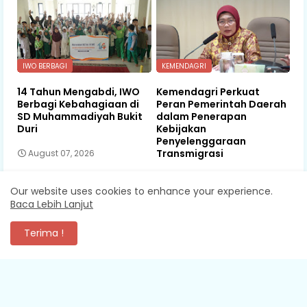
IWO BERBAGI
KEMENDAGRI
14 Tahun Mengabdi, IWO
Kemendagri Perkuat
Berbagi Kebahagiaan di
Peran Pemerintah Daerah
SD Muhammadiyah Bukit
dalam Penerapan
Duri
Kebijakan
Penyelenggaraan
Transmigrasi
August 07, 2026
August 07, 2026
Our website uses cookies to enhance your experience.
Baca Lebih Lanjut
Terima !
KOMENTAR
XEVA SHREDDER
Mantap