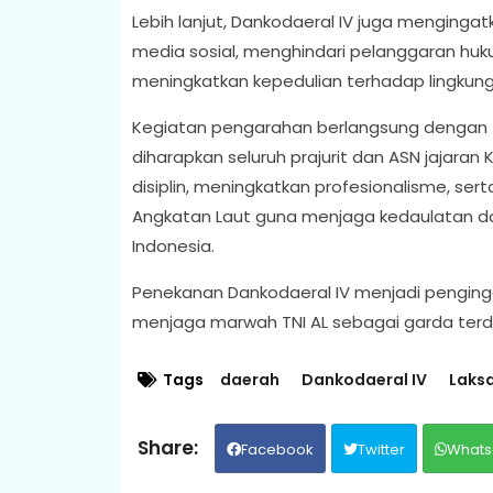
Lebih lanjut, Dankodaeral IV juga menginga
media sosial, menghindari pelanggaran huk
meningkatkan kepedulian terhadap lingkung
Kegiatan pengarahan berlangsung dengan te
diharapkan seluruh prajurit dan ASN jajar
disiplin, meningkatkan profesionalisme, 
Angkatan Laut guna menjaga kedaulatan d
Indonesia.
Penekanan Dankodaeral IV menjadi pengingat
menjaga marwah TNI AL sebagai garda terde
Tags
daerah
Dankodaeral IV
Laks
Facebook
Twitter
Whats