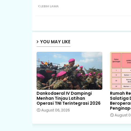
LEBIH LAMA
YOU MAY LIKE
Dankodaeral IV Dampingi
Rumah Ret
Menhan Tinjau Latihan
Salatiga 
Operasi TNI Terintegrasi 2026
Beropera
Pengina
August 06, 2026
August 0