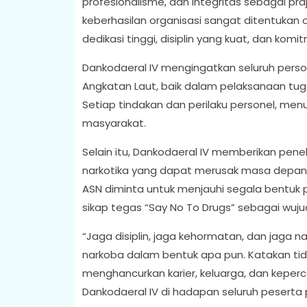
profesionalisme, dan integritas sebagai pra
keberhasilan organisasi sangat ditentukan 
dedikasi tinggi, disiplin yang kuat, dan ko
Dankodaeral IV mengingatkan seluruh person
Angkatan Laut, baik dalam pelaksanaan tug
Setiap tindakan dan perilaku personel, men
masyarakat.
Selain itu, Dankodaeral IV memberikan pen
narkotika yang dapat merusak masa depan per
ASN diminta untuk menjauhi segala bentuk
sikap tegas “Say No To Drugs” sebagai wuj
“Jaga disiplin, jaga kehormatan, dan jaga n
narkoba dalam bentuk apa pun. Katakan ti
menghancurkan karier, keluarga, dan keperc
Dankodaeral IV di hadapan seluruh peserta