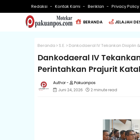
Redaksi
Kontak Kami
Beriklan
Privacy Policy
BERANDA
JELAJAH DE
Beranda
S.E.
Dankodaeral IV Tekankan Disiplin & 
Dankodaeral IV Tekankan D
Perintahkan Prajurit Kata
Pakuanpos
Juni 24, 2026
2 minute read