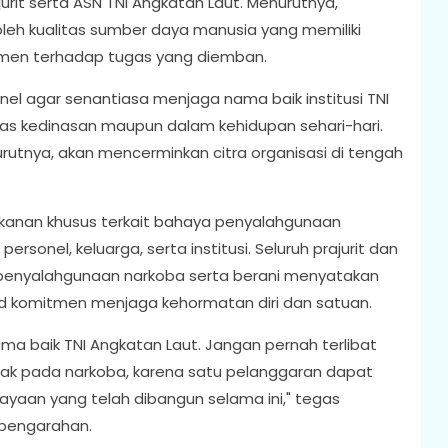
jurit serta ASN TNI Angkatan Laut. Menurutnya,
oleh kualitas sumber daya manusia yang memiliki
mitmen terhadap tugas yang diemban.
el agar senantiasa menjaga nama baik institusi TNI
as kedinasan maupun dalam kehidupan sehari-hari.
urutnya, akan mencerminkan citra organisasi di tengah
ekanan khusus terkait bahaya penyalahgunaan
sonel, keluarga, serta institusi. Seluruh prajurit dan
 penyalahgunaan narkoba serta berani menyatakan
ud komitmen menjaga kehormatan diri dan satuan.
ama baik TNI Angkatan Laut. Jangan pernah terlibat
dak pada narkoba, karena satu pelanggaran dapat
ayaan yang telah dibangun selama ini," tegas
 pengarahan.