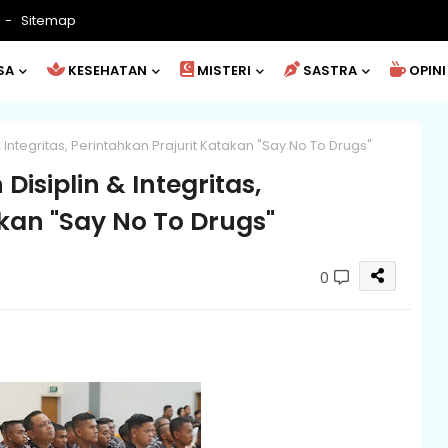
Sitemap
SA
KESEHATAN
MISTERI
SASTRA
OPINI
Integritas, Perintahkan Prajurit Katakan "Say No To Drugs"
isiplin & Integritas,
kan "Say No To Drugs"
0