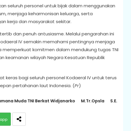
tkan seluruh personel untuk bijak dalam menggunakan
um, menjaga keharmonisan keluarga, serta
an kerja dan masyarakat sekitar.
rtib dan penuh antusiasme. Melalui pengarahan ini
an Kodaeral IV semakin memahami pentingnya menjaga
serta memperkuat komitmen dalam mendukung tugas TNI
an keamanan wilayah Negara Kesatuan Republik
 keras bagi seluruh personel Kodaeral IV untuk terus
pan pertahanan laut Indonesia. (
Pr
)
amana Muda TNI Berkat Widjanarko
M.Tr.Opsla
S.E.
app