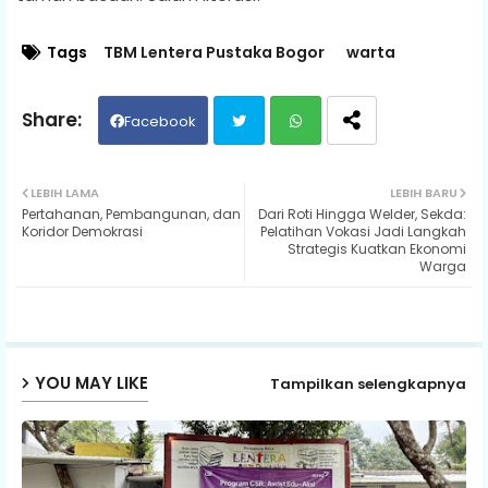
Tags
TBM Lentera Pustaka Bogor
warta
Facebook
Twit
Wh
LEBIH LAMA
LEBIH BARU
Pertahanan, Pembangunan, dan
Dari Roti Hingga Welder, Sekda:
ter
ats
Koridor Demokrasi
Pelatihan Vokasi Jadi Langkah
Strategis Kuatkan Ekonomi
Warga
ap
p
YOU MAY LIKE
Tampilkan selengkapnya