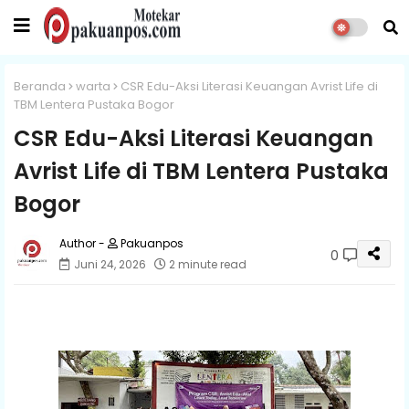
Beranda
warta
CSR Edu-Aksi Literasi Keuangan Avrist Life di
TBM Lentera Pustaka Bogor
CSR Edu-Aksi Literasi Keuangan
Avrist Life di TBM Lentera Pustaka
Bogor
Pakuanpos
0
Juni 24, 2026
2 minute read