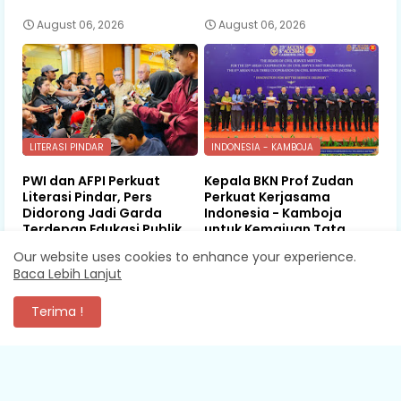
August 06, 2026
August 06, 2026
LITERASI PINDAR
INDONESIA - KAMBOJA
PWI dan AFPI Perkuat
Kepala BKN Prof Zudan
Literasi Pindar, Pers
Perkuat Kerjasama
Didorong Jadi Garda
Indonesia - Kamboja
Terdepan Edukasi Publik
untuk Kemajuan Tata
Lawan Pinjol Ilegal
Kelola ASN di ASEAN
Our website uses cookies to enhance your experience.
Baca Lebih Lanjut
August 06, 2026
August 06, 2026
Terima !
KOMENTAR
XEVA SHREDDER