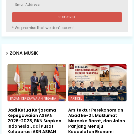
* We promise that we don't spam !
ZONA MUSIK
BADAN KEPEGAWAIAN NEGARA
ARTIKEL
Jadi Ketua Kerjasama
Arsitektur Perekonomian
Kepegawaian ASEAN
Abad ke-21, Maklumat
2026-2028, BKN Siapkan
Merdeka Barat, dan Jalan
Indonesia Jadi Pusat
Panjang Menuju
Kolaborasi ASN ASEAN
Kedaulatan Ekonomi