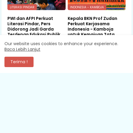
LITERASI PINDAR
INDONESIA - KAMBOJA
PWI dan AFPI Perkuat
Kepala BKN Prof Zudan
Literasi Pindar, Pers
Perkuat Kerjasama
Didorong Jadi Garda
Indonesia - Kamboja
Terdepan Edukasi Publik
untuk Kemajuan Tata
Lawan Pinjol Ilegal
Kelola ASN di ASEAN
Our website uses cookies to enhance your experience.
Baca Lebih Lanjut
August 06, 2026
August 06, 2026
Terima !
KOMENTAR
XEVA SHREDDER
Mantap