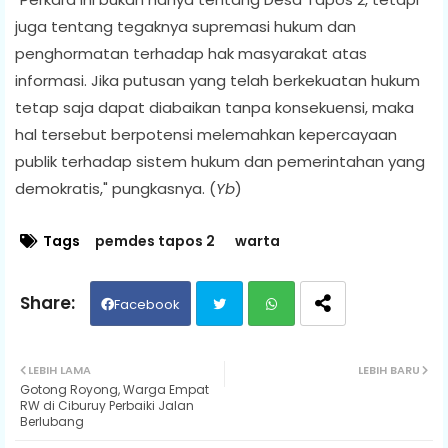
juga tentang tegaknya supremasi hukum dan
penghormatan terhadap hak masyarakat atas
informasi. Jika putusan yang telah berkekuatan hukum
tetap saja dapat diabaikan tanpa konsekuensi, maka
hal tersebut berpotensi melemahkan kepercayaan
publik terhadap sistem hukum dan pemerintahan yang
demokratis," pungkasnya. (
Yb
)
Tags
pemdes tapos 2
warta
Facebook
Twit
Wh
LEBIH LAMA
LEBIH BARU
Gotong Royong, Warga Empat
ter
ats
RW di Ciburuy Perbaiki Jalan
Berlubang
ap