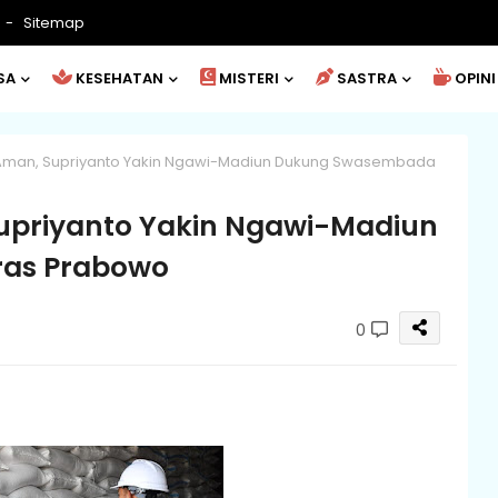
Sitemap
SA
KESEHATAN
MISTERI
SASTRA
OPINI
n Aman, Supriyanto Yakin Ngawi-Madiun Dukung Swasembada
Supriyanto Yakin Ngawi-Madiun
as Prabowo
0