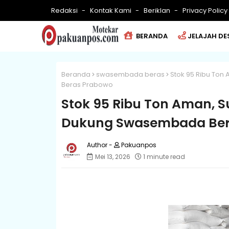
Redaksi
Kontak Kami
Beriklan
Privacy Policy
BERANDA
JELAJAH DE
Beranda
swasembada beras
Stok 95 Ribu To
Beras Prabowo
Stok 95 Ribu Ton Aman, 
Dukung Swasembada Ber
Pakuanpos
Mei 13, 2026
1 minute read