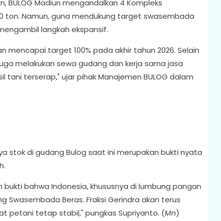
n, BULOG Madiun mengandalkan 4 Kompleks
00 ton. Namun, guna mendukung target swasembada
mengambil langkah ekspansif.
n mencapai target 100% pada akhir tahun 2026. Selain
 juga melakukan sewa gudang dan kerja sama jasa
l tani terserap," ujar pihak Manajemen BULOG dalam
stok di gudang Bulog saat ini merupakan bukti nyata
h.
h bukti bahwa Indonesia, khususnya di lumbung pangan
g Swasembada Beras. Fraksi Gerindra akan terus
t petani tetap stabil," pungkas Supriyanto. (
Mn
)