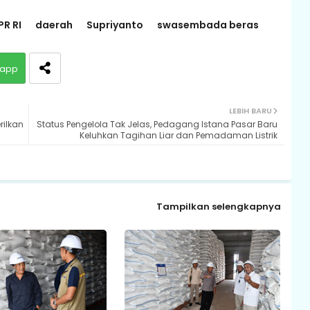
PR RI
daerah
Supriyanto
swasembada beras
app
LEBIH BARU
rilkan
Status Pengelola Tak Jelas, Pedagang Istana Pasar Baru
Keluhkan Tagihan Liar dan Pemadaman Listrik
Tampilkan selengkapnya