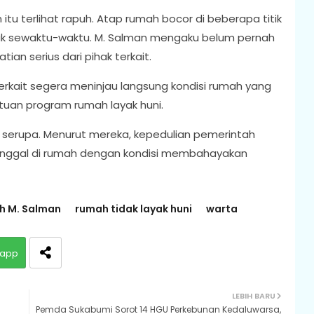
tu terlihat rapuh. Atap rumah bocor di beberapa titik
uk sewaktu-waktu. M. Salman mengaku belum pernah
n serius dari pihak terkait.
erkait segera meninjau langsung kondisi rumah yang
uan program rumah layak huni.
serupa. Menurut mereka, kepedulian pemerintah
inggal di rumah dengan kondisi membahayakan
 M. Salman
rumah tidak layak huni
warta
app
LEBIH BARU
Pemda Sukabumi Sorot 14 HGU Perkebunan Kedaluwarsa,