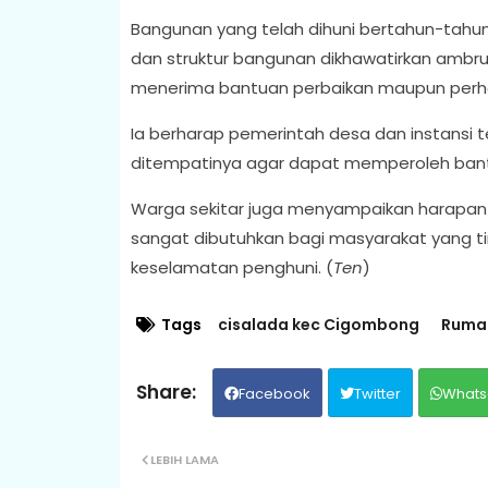
Bangunan yang telah dihuni bertahun-tahun i
dan struktur bangunan dikhawatirkan ambr
menerima bantuan perbaikan maupun perhatia
Ia berharap pemerintah desa dan instansi t
ditempatinya agar dapat memperoleh bant
Warga sekitar juga menyampaikan harapan 
sangat dibutuhkan bagi masyarakat yang t
keselamatan penghuni. (
Ten
)
Tags
cisalada kec Cigombong
Rumah
Facebook
Twitter
Whats
LEBIH LAMA