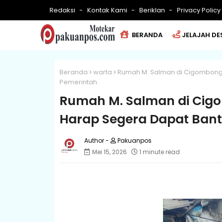
Redaksi
Kontak Kami
Beriklan
Privacy Policy
BERANDA
JELAJAH DE
Beranda
warta
Rumah M. Salman di Cigombong
Pemerintah
Rumah M. Salman di Cig
Harap Segera Dapat Ban
Pakuanpos
Mei 15, 2026
1 minute read