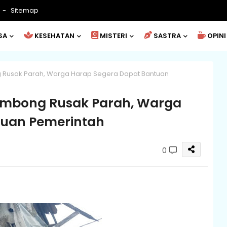
Sitemap
SA
KESEHATAN
MISTERI
SASTRA
OPINI
 Rusak Parah, Warga Harap Segera Dapat Bantuan
ombong Rusak Parah, Warga
tuan Pemerintah
0