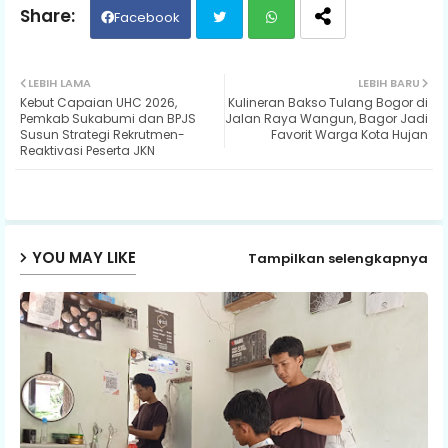
Facebook
Twit
Wh
LEBIH LAMA
LEBIH BARU
Kebut Capaian UHC 2026,
Kulineran Bakso Tulang Bogor di
ter
ats
Pemkab Sukabumi dan BPJS
Jalan Raya Wangun, Bagor Jadi
Susun Strategi Rekrutmen-
Favorit Warga Kota Hujan
Reaktivasi Peserta JKN
ap
p
YOU MAY LIKE
Tampilkan selengkapnya