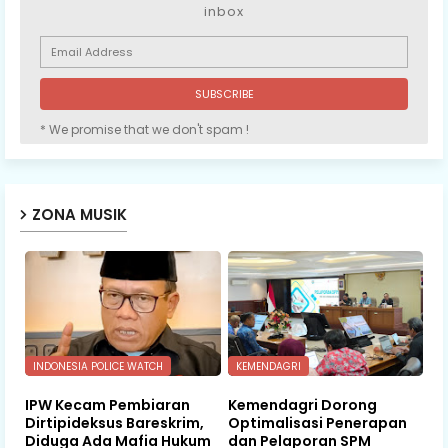
inbox
* We promise that we don't spam !
ZONA MUSIK
INDONESIA POLICE WATCH
KEMENDAGRI
IPW Kecam Pembiaran
Kemendagri Dorong
Dirtipideksus Bareskrim,
Optimalisasi Penerapan
Diduga Ada Mafia Hukum
dan Pelaporan SPM