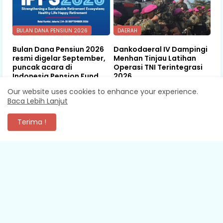
BULAN DANA PENSIUN 2026
DAERAH
Bulan Dana Pensiun 2026
Dankodaeral IV Dampingi
resmi digelar September,
Menhan Tinjau Latihan
puncak acara di
Operasi TNI Terintegrasi
Indonesia Pension Fund
2026
Summit
Our website uses cookies to enhance your experience.
August 06, 2026
Baca Lebih Lanjut
August 06, 2026
Terima !
KOMENTAR
XEVA SHREDDER
Mantap