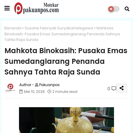
Beranda
Susane Febriyati Suryakartalegawa
Mahkota
Binokasih: Pusaka Emas Sumedanglarang Penanda Sahnya
Tahta Raja Sunda
Mahkota Binokasih: Pusaka Emas
Sumedanglarang Penanda
Sahnya Tahta Raja Sunda
Pakuanpos
0
Mei 10, 2026
2 minute read