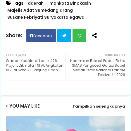
Tags
daerah
mahkota Binokasih
Majelis Adat Sumedanglarang
Susane Febriyati Suryakartalegawa
Facebook
Twit
Wh
LEBIH LAMA
LEBIH BARU
Wadan Kodiklatal Lantik 426
Harumkan Bekasi, Padus Eldiro
ter
ats
Prajurit Dikmata TNI AL Angkatan
SMAS Pangsoed Galaxi Sabet
XLVI di Satdik 1 Tanjung Uban
Medali Perak National Folklore
Festival UI 2026
ap
p
YOU MAY LIKE
Tampilkan selengkapnya