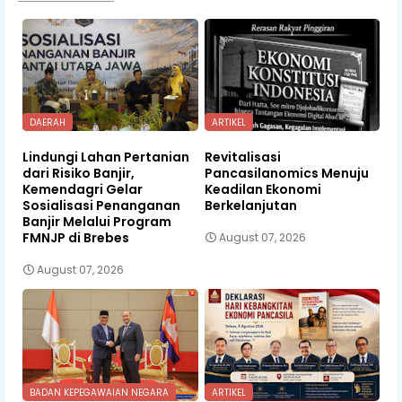
DAERAH
ARTIKEL
Lindungi Lahan Pertanian
Revitalisasi
dari Risiko Banjir,
Pancasilanomics Menuju
Kemendagri Gelar
Keadilan Ekonomi
Sosialisasi Penanganan
Berkelanjutan
Banjir Melalui Program
FMNJP di Brebes
August 07, 2026
August 07, 2026
BADAN KEPEGAWAIAN NEGARA
ARTIKEL