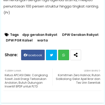
penuntasan 100 persen struktur hingga tingkat ranting.
(Pr)
Tags
dpp gerakan Rakyat
DPW Gerakan Rakyat
DPW PGR Kalsel
warta
Facebook
Twit
Wh
LEBIH LAMA
LEBIH BARU
Ketua APCASI Dikki: Cangkang
Komitmen Zero Halinar, Rutan
ter
ats
Sawit Jadi Energi Terbarukan
Sidikalang Gelar Apel Ikrar dan
Andalan, Butuh Dukungan
Tes Urin Serentak
Insentif BPDP untuk PLTD
ap
p