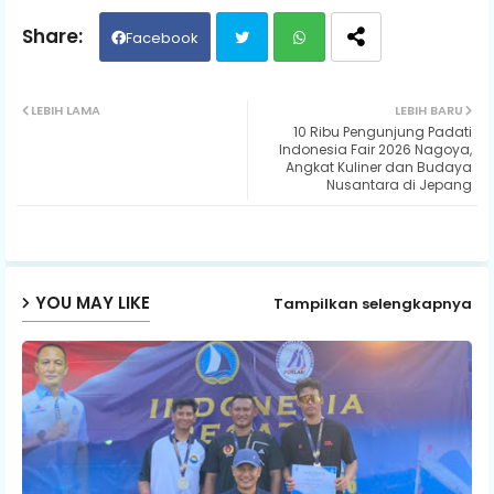
Facebook
Twit
Wh
LEBIH LAMA
LEBIH BARU
10 Ribu Pengunjung Padati
ter
ats
Indonesia Fair 2026 Nagoya,
Angkat Kuliner dan Budaya
Nusantara di Jepang
ap
p
YOU MAY LIKE
Tampilkan selengkapnya