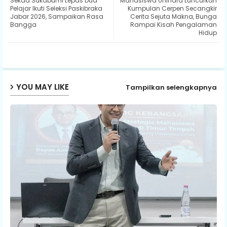
Sekda Sukabumi Lepas Dua
Mahasiswa Unindra Luncurkan
ter
ats
Pelajar Ikuti Seleksi Paskibraka
Kumpulan Cerpen Secangkir
Jabar 2026, Sampaikan Rasa
Cerita Sejuta Makna, Bunga
Bangga
Rampai Kisah Pengalaman
ap
Hidup
p
YOU MAY LIKE
Tampilkan selengkapnya