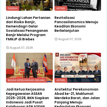
DAERAH
ARTIKEL
Lindungi Lahan Pertanian
Revitalisasi
dari Risiko Banjir,
Pancasilanomics Menuju
Kemendagri Gelar
Keadilan Ekonomi
Sosialisasi Penanganan
Berkelanjutan
Banjir Melalui Program
FMNJP di Brebes
August 07, 2026
August 07, 2026
BADAN KEPEGAWAIAN NEGARA
ARTIKEL
Jadi Ketua Kerjasama
Arsitektur Perekonomian
Kepegawaian ASEAN
Abad ke-21, Maklumat
2026-2028, BKN Siapkan
Merdeka Barat, dan Jalan
Indonesia Jadi Pusat
Panjang Menuju
Kolaborasi ASN ASEAN
Kedaulatan Ekonomi