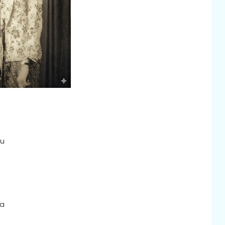
hku
a