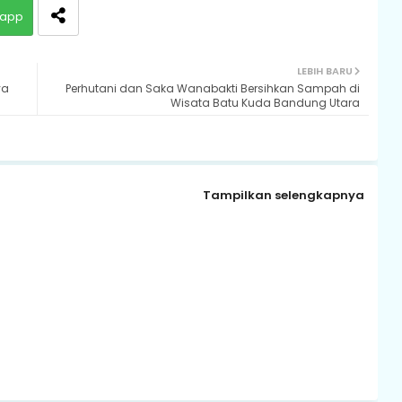
app
LEBIH BARU
ya
Perhutani dan Saka Wanabakti Bersihkan Sampah di
Wisata Batu Kuda Bandung Utara
Tampilkan selengkapnya