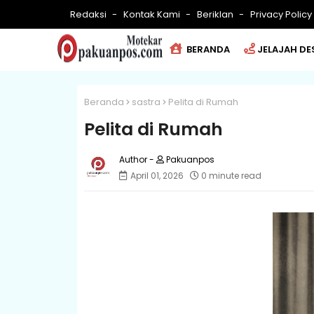
Redaksi
Kontak Kami
Beriklan
Privacy Policy
BERANDA
JELAJAH DE
Beranda
sastra
Pelita di Rumah
Pelita di Rumah
Pakuanpos
April 01, 2026
0 minute read