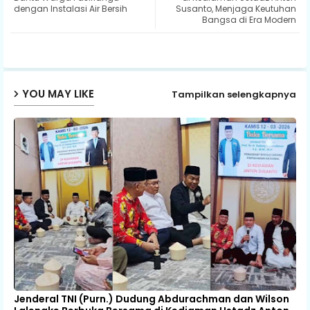
dengan Instalasi Air Bersih
Susanto, Menjaga Keutuhan
Bangsa di Era Modern
ap
p
YOU MAY LIKE
Tampilkan selengkapnya
Jenderal TNI (Purn.) Dudung Abdurachman dan Wilson