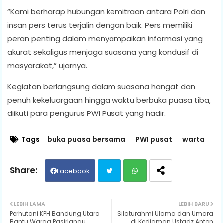
“Kami berharap hubungan kemitraan antara Polri dan
insan pers terus terjalin dengan baik. Pers memiliki
peran penting dalam menyampaikan informasi yang
akurat sekaligus menjaga suasana yang kondusif di
masyarakat,” ujarnya.
Kegiatan berlangsung dalam suasana hangat dan
penuh kekeluargaan hingga waktu berbuka puasa tiba,
diikuti para pengurus PWI Pusat yang hadir.
Tags
buka puasa bersama
PWI pusat
warta
Facebook
Twit
Wh
LEBIH LAMA
LEBIH BARU
Perhutani KPH Bandung Utara
Silaturahmi Ulama dan Umara
ter
ats
Bantu Warga Pasirlangu
di Kediaman Ustadz Anton